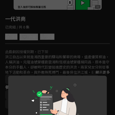
回首頁
登入後即可解鎖專屬任務
Play
一代洪商
已完結 / 共 0 集
5.0
分享
收藏
此戲劇因授權到期，已下架
洪江自古以來就是湘西重要的驛站和繁華的商埠，盛產優質桐油，
人稱洪油。元隆油號掌櫃劉雲湘和恆順油號掌櫃楊同昌，原本是守
本分的手藝人，卻被時代巨變拋進歷史的洪流。兩家兒女分別從事
地下活動和革命，與外敵殊死搏鬥，最後保住洪江城，迎來抗戰勝
顯示更多
利。劉楊兩家人是湘西兒女的縮影，老一輩的劉雲湘和楊同昌，受
中國
家庭
戲劇
時代
免費
2022
盡苦難仍不失道義，行商萬里兼濟天下，兩家兒女滿腔熱情，保家
參與演員
衛國，捨生取義，用鮮血譜寫一曲壯烈的歌。
張豐毅
李立群
張睿
張含韻
寇振海
于非凡