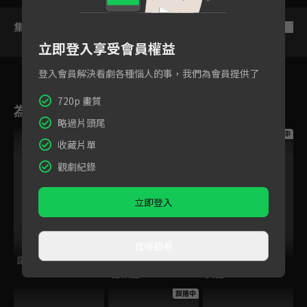
集數列表
反序
立即登入享受會員權益
登入會員解決看劇各種惱人的事，我們為會員提供了
720p 畫質
為您推薦
略過片頭尾
跟播中
跟播中
跟播中
收藏片單
觀劇紀錄
立即登入
直接觀看
請世界吃桌
今日免費版-空中英
今日免費版-大家說
語教室
英語
跟播中