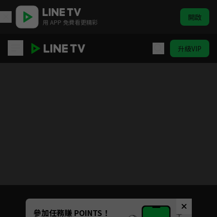
開啟
用 APP 免費看更精彩
升級VIP
一代洪商
目前未允許這部影片在你所在的地區播放
如有不便請見諒
Unmute
參加任務賺 POINTS！