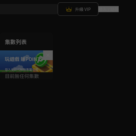
升級 VIP
登入 / 註冊
集數列表
玩遊戲 賺POINTS！
目前無任何集數