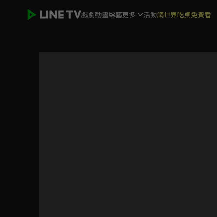
戲劇
動畫
綜藝
更多
活動
請世界吃桌免費看
一代洪商