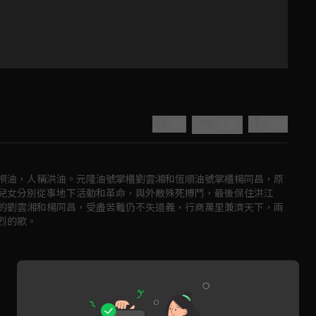
5.0
分享
收藏
桐油，人稱洪油。元隆油號掌櫃劉雲湘和恆順油號掌櫃楊同昌，原
兒女分別從事地下活動和革命，與外敵殊死搏鬥，最後保住洪江
的劉雲湘和楊同昌，受盡苦難仍不失道義，行商萬里兼濟天下，兩
烈的歌。
Play
Video