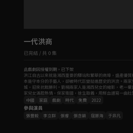
目前未允許這部影片在你所在的地區播放
一代洪商
如有不便請見諒
已完結 / 共 0 集
回首頁
此戲劇因授權到期，已下架
洪江自古以來就是湘西重要的驛站和繁華的商埠，盛產優質
本是守本分的手藝人，卻被時代巨變拋進歷史的洪流。兩家
城，迎來抗戰勝利。劉楊兩家人是湘西兒女的縮影，老一輩
家兒女滿腔熱情，保家衛國，捨生取義，用鮮血譜寫一曲壯
中國
家庭
戲劇
時代
免費
2022
參與演員
張豐毅
李立群
張睿
張含韻
寇振海
于非凡