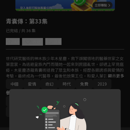
回首頁
登入後即可解鎖專屬任務
Play
青囊傳
：第33集
已完結 / 共 36 集
4.6
分享
收藏
世代研究醫術的神木族少年木星塵，救下誤闖領地的醫藥世家之女
葉雲裳，為逃避皇族內鬥而隨她一起來到民國亂世，卻遇上罕見瘟
疫，木星塵憑藉青囊術拯救了眾生和本族，經歷各類誘惑與愛情的
考驗，最終成為一代醫尊，最後他放棄王位，和愛人葉雲裳雲遊人
顯示更多
間，濟世眾生。
中國
愛情
奇幻
時代
免費
2019
參與演員
李宏毅
趙露思
張思帆
馮俊熙
徐藝方
呂頌賢
謝君豪
陶海