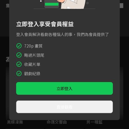
集數列表
反序
立即登入享受會員權益
登入會員解決看劇各種惱人的事，我們為會員提供了
30
31
32
33
34
35
3
720p 畫質
略過片頭尾
為您推薦
收藏片單
觀劇紀錄
立即登入
直接觀看
黑蝶漫舞
命運交響曲
另一種藍