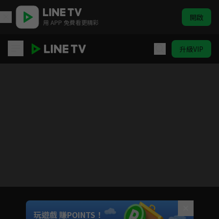
開啟
用 APP 免費看更精彩
升級VIP
青囊傳
目前未允許這部影片在你所在的地區播放
如有不便請見諒
Unmute
玩遊戲 賺POINTS！