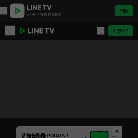
開啟
用 APP 免費看更精彩
升級VIP
青囊傳
目前未允許這部影片在你所在的地區播放
如有不便請見諒
Unmute
參加任務賺 POINTS！