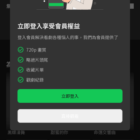
集數列表
反序
立即登入享受會員權益
登入會員解決看劇各種惱人的事，我們為會員提供了
14
15
16
17
18
19
2
720p 畫質
略過片頭尾
為您推薦
收藏片單
觀劇紀錄
立即登入
直接觀看
黑蝶漫舞
甜蜜的你
命運交響曲