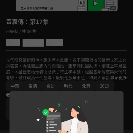
回首頁
登入後即可解鎖專屬任務
Play
青囊傳
：第17集
已完結 / 共 36 集
4.6
分享
收藏
世代研究醫術的神木族少年木星塵，救下誤闖領地的醫藥世家之女
葉雲裳，為逃避皇族內鬥而隨她一起來到民國亂世，卻遇上罕見瘟
疫，木星塵憑藉青囊術拯救了眾生和本族，經歷各類誘惑與愛情的
考驗，最終成為一代醫尊，最後他放棄王位，和愛人葉雲裳雲遊人
顯示更多
間，濟世眾生。
中國
愛情
奇幻
時代
免費
2019
參與演員
李宏毅
趙露思
張思帆
馮俊熙
徐藝方
呂頌賢
謝君豪
陶海