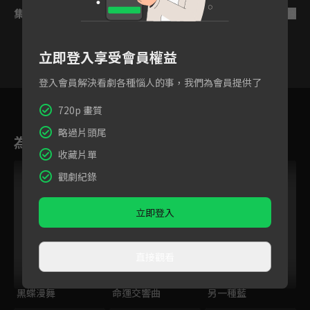
集數列表
反序
立即登入享受會員權益
登入會員解決看劇各種惱人的事，我們為會員提供了
9
10
11
12
13
14
1
720p 畫質
略過片頭尾
為您推薦
收藏片單
觀劇紀錄
立即登入
直接觀看
黑蝶漫舞
命運交響曲
另一種藍