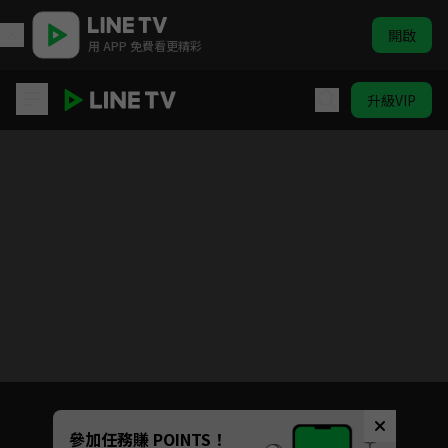
開啟
用 APP 免費看更精彩
升級VIP
青囊傳
目前未允許這部影片在你所在的地區播放
如有不便請見諒
Unmute
參加任務賺 POINTS！