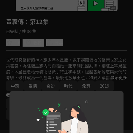
回首頁
登入後即可解鎖專屬任務
Play
青囊傳
：第12集
已完結 / 共 36 集
4.6
分享
收藏
世代研究醫術的神木族少年木星塵，救下誤闖領地的醫藥世家之女
葉雲裳，為逃避皇族內鬥而隨她一起來到民國亂世，卻遇上罕見瘟
疫，木星塵憑藉青囊術拯救了眾生和本族，經歷各類誘惑與愛情的
考驗，最終成為一代醫尊，最後他放棄王位，和愛人葉雲裳雲遊人
顯示更多
間，濟世眾生。
中國
愛情
奇幻
時代
免費
2019
參與演員
李宏毅
趙露思
張思帆
馮俊熙
徐藝方
呂頌賢
謝君豪
陶海