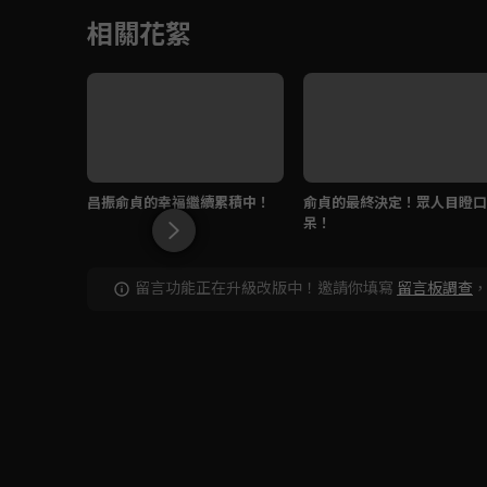
相關花絮
昌振俞貞的幸福繼續累積中！
俞貞的最終決定！眾人目瞪口
呆！
留言功能正在升級改版中！邀請你填寫
留言板調查