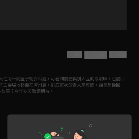
4.8
分享
收藏
入住同一間屋子朝夕相處，可看到前任與別人互動或曖昧，也能回
將主要場地移至在濟州島，到底這次的素人來賓間，誰會想挽回
的故事？今年冬天敬請期待。
Play
Video