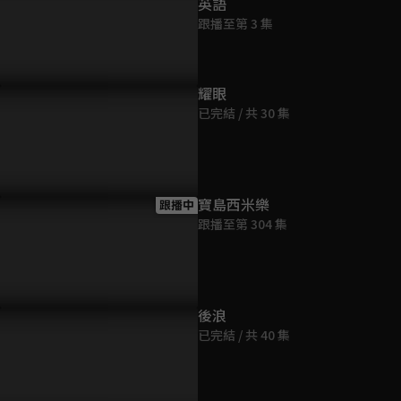
英語
跟播至第 3 集
耀眼
已完結 / 共 30 集
一次也是最後一次拍照，多
浪漫晚餐甜度超標，光泰和緒
柱沅和緒京
和東鎮淚流不止
京在星空下許願
憶，最後只
寶島西米樂
跟播中
跟播至第 304 集
後浪
已完結 / 共 40 集