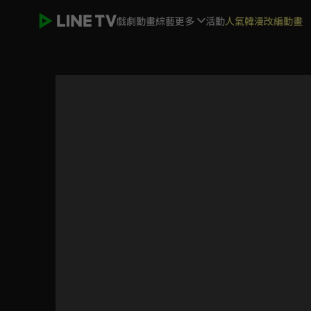
戲劇
動畫
綜藝
更多
活動
人氣韓漫改編動畫
換乘戀愛3