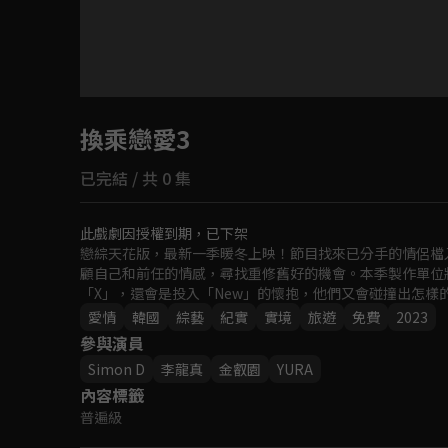
目前未允許這部影片在你所在的地區播放
換乘戀愛3
如有不便請見諒
已完結 / 共 0 集
回首頁
此戲劇因授權到期，已下架
戀綜天花版，最新一季暖冬上映！節目找來已分手的情侶檔
顧自己和前任的情感，尋找重修舊好的機會。本季製作單位
「X」，還會是投入「New」的懷抱，他們又會碰撞出怎樣
愛情
韓國
綜藝
紀實
實境
旅遊
免費
2023
參與演員
Simon D
李龍真
金叡園
YURA
內容標籤
普遍級