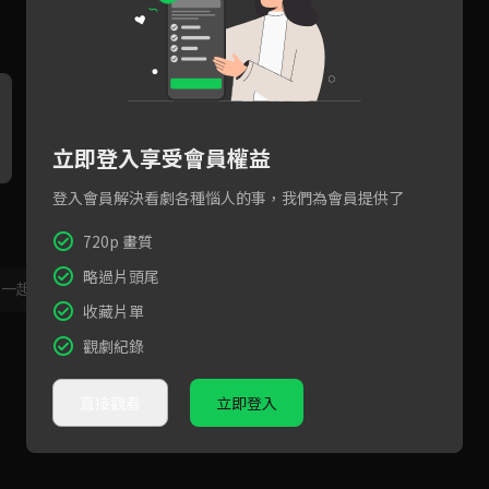
立即登入享受會員權益
登入會員解決看劇各種惱人的事，我們為會員提供了
慧媛與輝賢最後的告別！她的
最終的選澤，東鎮多惠彼此放
第
選擇是？
手
惠
720p 畫質
略過片頭尾
，一起共創新版留言功能！
顯示更多
收藏片單
觀劇紀錄
直接觀看
立即登入