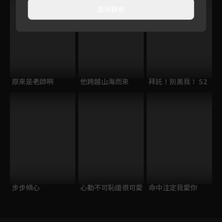
直接觀看
原來是老師啊
他跨越山海而來
拜託！別黑我！ S2
步步傾心
心動不可恥還很可愛
命中注定我愛你