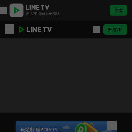
開啟
用 APP 免費看更精彩
升級VIP
我知道我愛你
目前未允許這部影片在你所在的地區播放
如有不便請見諒
Unmute
玩遊戲 賺POINTS！