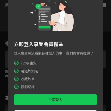
集數列表
反序
1
2
3
4
5
6
相關花絮
立即登入享受會員權益
登入會員解決看劇各種惱人的事，我們為會員提供了
720p 畫質
略過片頭尾
思念是一種病？孫怡甜
張晚意霸氣壁咚吻孫怡
張晚意為愛大打出手
吻張晚意
收藏片單
觀劇紀錄
為您推薦
立即登入