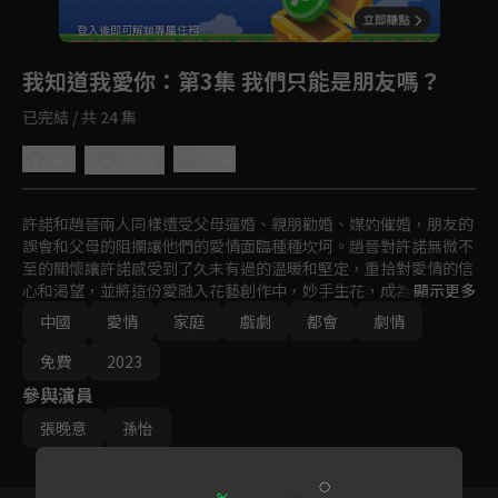
回首頁
登入後即可解鎖專屬任務
Play
我知道我愛你
：第3集 我們只能是朋友嗎？
已完結 / 共 24 集
4.8
分享
收藏
許諾和趙晉兩人同樣遭受父母逼婚、親朋勸婚、媒妁催婚，朋友的
誤會和父母的阻攔讓他們的愛情面臨種種坎坷。趙晉對許諾無微不
至的關懷讓許諾感受到了久未有過的温暖和堅定，重拾對愛情的信
心和渴望，並將這份愛融入花藝創作中，妙手生花，成為一名知名
顯示更多
花藝師。許諾的出現也漸漸撫平了趙晉多年的情傷，讓趙晉感受到
中國
愛情
家庭
戲劇
都會
劇情
久違的幸福，兩人通過彼此的真愛克服重重困難與阻礙，相知相戀
相依，共同成長，攜手步入婚姻的殿堂。
免費
2023
參與演員
張晚意
孫怡