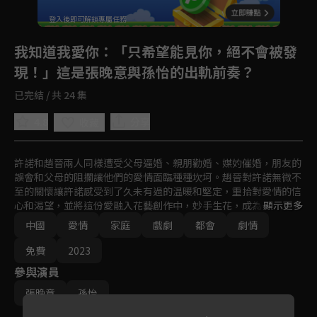
登入後即可解鎖專屬任務
Play
我知道我愛你
：「只希望能見你，絕不會被發
現！」這是張晚意與孫怡的出軌前奏？
已完結 / 共 24 集
4.8
分享
收藏
許諾和趙晉兩人同樣遭受父母逼婚、親朋勸婚、媒妁催婚，朋友的
誤會和父母的阻攔讓他們的愛情面臨種種坎坷。趙晉對許諾無微不
至的關懷讓許諾感受到了久未有過的温暖和堅定，重拾對愛情的信
心和渴望，並將這份愛融入花藝創作中，妙手生花，成為一名知名
顯示更多
花藝師。許諾的出現也漸漸撫平了趙晉多年的情傷，讓趙晉感受到
中國
愛情
家庭
戲劇
都會
劇情
久違的幸福，兩人通過彼此的真愛克服重重困難與阻礙，相知相戀
相依，共同成長，攜手步入婚姻的殿堂。
免費
2023
參與演員
張晚意
孫怡