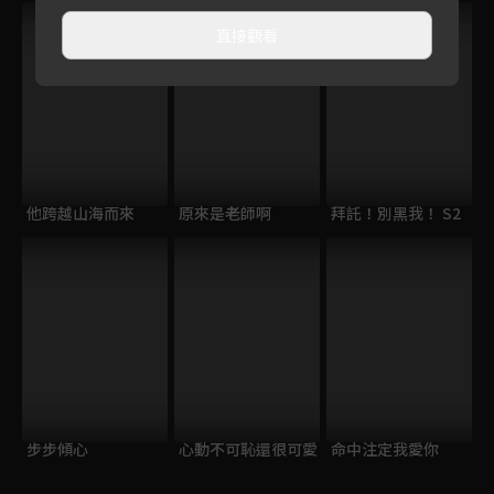
直接觀看
他跨越山海而來
原來是老師啊
拜託！別黑我！ S2
步步傾心
心動不可恥還很可愛
命中注定我愛你