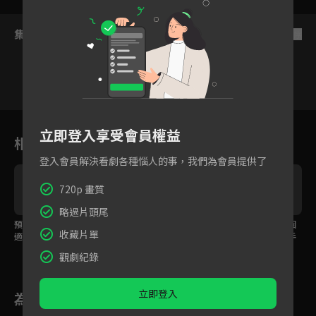
集數列表
反序
1
2
3
4
5
6
立即登入享受會員權益
相關花絮
登入會員解決看劇各種惱人的事，我們為會員提供了
720p 畫質
略過片頭尾
預告：該選喜歡的還是
「只希望能見你，絕不
預告：害怕喜歡上一個
收藏片單
適合的？10年感情面臨
會被發現！」這是張晚
人，張晚意因為愛放手
抉擇！
意與孫怡的出軌前奏？
孫怡？
觀劇紀錄
立即登入
為您推薦