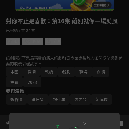
回首頁
登入後即可解鎖專屬任務
Play
對你不止是喜歡
：第16集 離別就像一場颱風
已完結 / 共 24 集
4.8
分享
收藏
該劇講述了鬼馬精靈的新人編劇和高冷傲嬌製片人如何從暗戀到追
妻的浪漫甜寵故事。
中國
愛情
改編
戲劇
職場
劇情
免費
2023
參與演員
魏哲鳴
黃日瑩
楊仕澤
張沐兮
范津瑋
集數列表
反序