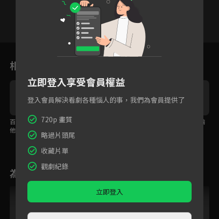
13
14
15
16
17
18
1
相關花絮
立即登入享受會員權益
登入會員解決看劇各種惱人的事，我們為會員提供了
720p 畫質
百變魏哲鳴 你最愛哪個
你要真喜歡我，就不怕
總裁求婚竟靠接吻來偷
他？
被我打分數
量指圍？
略過片頭尾
收藏片單
觀劇紀錄
為您推薦
立即登入