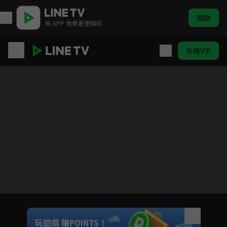
開啟
用 APP 免費看更精彩
升級VIP
對你不止是喜歡
目前未允許這部影片在你所在的地區播放
如有不便請見諒
Unmute
玩遊戲 賺POINTS！