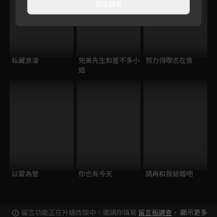
直接觀看
私藏浪漫
完美先生和差不多小
努力得嚟志在食
姐
以愛為營
你也有今天
請再和我結婚吧
留言功能正在升級改版中！邀請你填寫
留言板調查
，
顯示更多