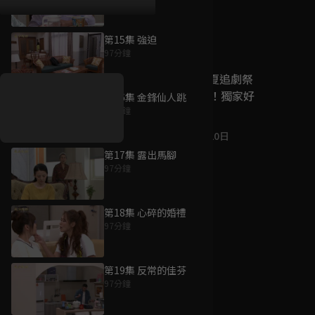
第15集 強迫
好康資訊
97分鐘
7/21-8/20，盛夏追劇祭
升級VIP最優惠！獨家好
第16集 金鋒仙人跳
戲看到飽
98分鐘
7月21日
-
8月20日
第17集 露出馬腳
97分鐘
第18集 心碎的婚禮
97分鐘
第19集 反常的佳芬
97分鐘