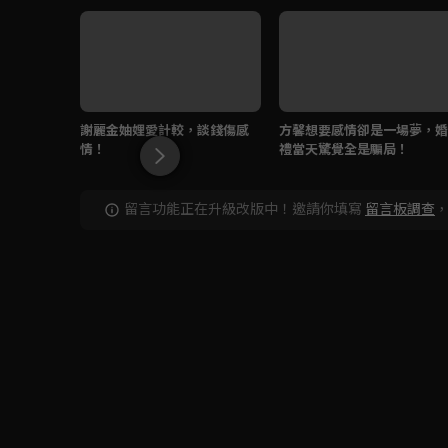
謝麗金妯娌愛計較，談錢傷感
方馨想要感情卻是一場夢，婚
情！
禮當天驚覺全是騙局！
留言功能正在升級改版中！邀請你填寫
留言板調查