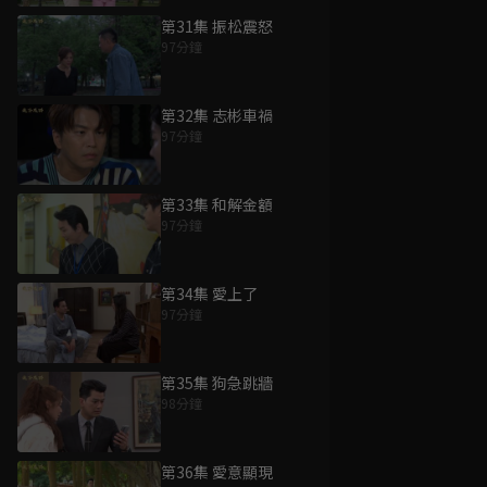
第31集 振松震怒
97分鐘
第32集 志彬車禍
97分鐘
第33集 和解金額
97分鐘
第34集 愛上了
97分鐘
第35集 狗急跳牆
98分鐘
第36集 愛意顯現