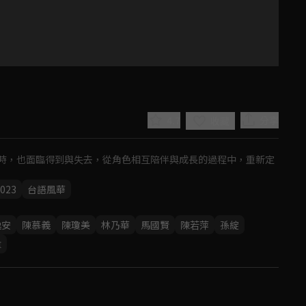
4.7
分享
收藏
時，也面臨得到與失去，從角色相互陪伴與成長的過程中，重新定
023
台語風華
Play
逸安
陳慕義
陳瓊美
林乃華
馬國賢
陳若萍
孫綻
偉
Video