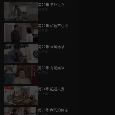
第20集 意外之吻
98分鐘
第21集 紙包不住火
97分鐘
第22集 栽贓嫁禍
97分鐘
第23集 有驚無險
97分鐘
第24集 離婚夫妻
97分鐘
第25集 我們的關係
97分鐘