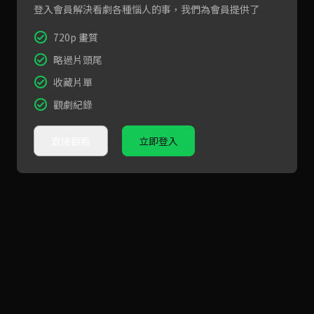
登入會員解決看劇各種惱人的事，我們為會員提供了
720p 畫質
略過片頭尾
收藏片單
觀劇紀錄
直接觀看
立即登入