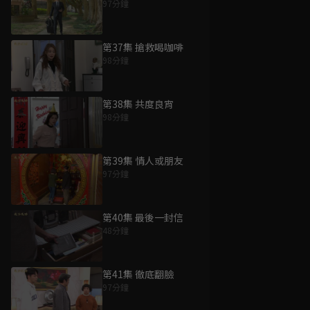
97分鐘
第37集 搶救喝咖啡
98分鐘
第38集 共度良宵
98分鐘
第39集 情人或朋友
97分鐘
第40集 最後一封信
48分鐘
第41集 徹底翻臉
97分鐘