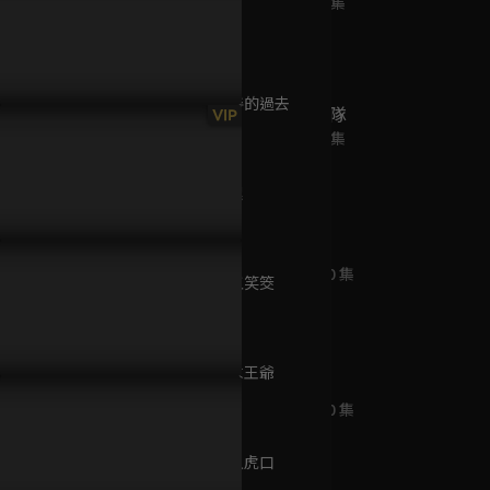
已完結 / 共 4 集
第9集 天命
97分鐘
第10集 守善的過去
馬尼拉敢死隊
VIP
97分鐘
已完結 / 共 1 集
P15預告：米可白遭誣陷仙人
EP14預告：米可白奉命應酬，
EP13預告
！孫綻、茵芙展開復仇行動
竟遭下藥設局！？
有王爺降駕
第11集 連累
97分鐘
我在你心裡
已完結 / 共 20 集
第12集 連五笑筊
97分鐘
第13集 跪求王爺
與光同塵
97分鐘
已完結 / 共 20 集
第14集 羊入虎口
97分鐘