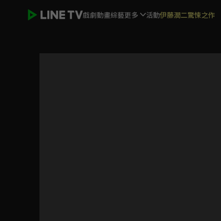
戲劇
動畫
綜藝
更多
活動
伊藤潤二驚悚之作
追分成功