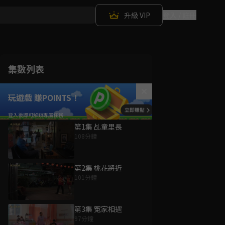
升級 VIP
登入 / 註冊
集數列表
玩遊戲 賺POINTS！
第1集 乩童里長
108分鐘
第2集 桃花將近
101分鐘
第3集 冤家相遇
97分鐘