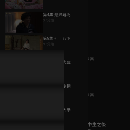
第4集 媳婦難為
97分鐘
為您推薦
第5集 七上八下
97分鐘
砂煲肉骨茶
已完結 / 共 25 集
第6集 父子大戰
97分鐘
第7集 露營定情
愛情風險
97分鐘
已完結 / 共 20 集
第8集 不念大學
97分鐘
死了一個國中生之後