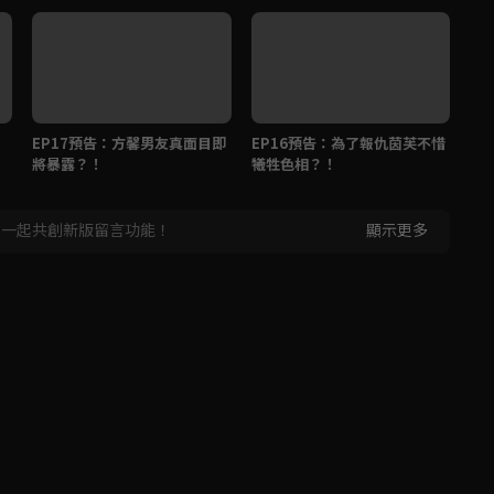
EP17預告：方馨男友真面目即
EP16預告：為了報仇茵芙不惜
E
將暴露？！
犧牲色相？！
跳
，一起共創新版留言功能！
顯示更多