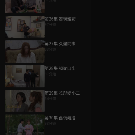
第26集 發現耀哥
97分鐘
第27集 久違問事
98分鐘
第28集 禍從口出
97分鐘
第29集 芯彤變小三
64分鐘
第30集 舊情難捨
98分鐘