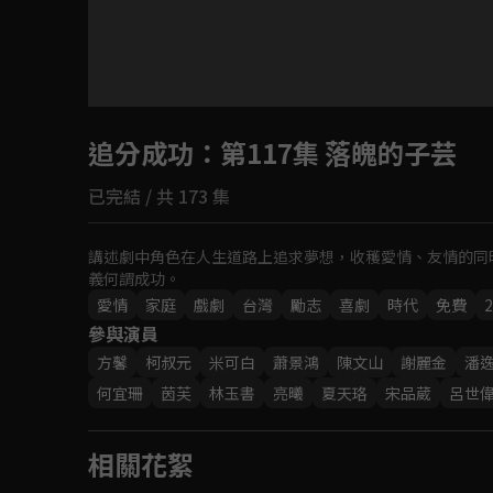
目前未允許這部影片在你所在的地區播放
追分成功
如有不便請見諒
：第117集 落魄的子芸
已完結 / 共 173 集
回首頁
講述劇中角色在人生道路上追求夢想，收穫愛情、友情的同
義何謂成功。
愛情
家庭
戲劇
台灣
勵志
喜劇
時代
免費
2
參與演員
方馨
柯叔元
米可白
蕭景鴻
陳文山
謝麗金
潘
何宜珊
茵芙
林玉書
亮曦
夏天珞
宋品葳
呂世
相關花絮