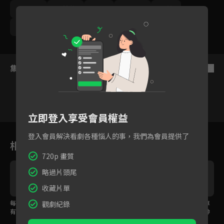
馬國賢
陳若萍
孫綻
何宜珊
茵芙
林玉書
亮曦
夏天珞
宋品葳
呂世偉
集數列表
反序
立即登入享受會員權益
1
2
3
4
5
6
登入會員解決看劇各種惱人的事，我們為會員提供了
相關花絮
720p 畫質
略過片頭尾
收藏片單
的
每個人都對孩子的未來
EP08預告：柯叔元加強
花絮：柯叔元山路追車
觀劇紀錄
有想法，卻沒人先問孩
夜間巡邏，宿舍附近出
真的出事啦！蔡祥被帥
子是否喜歡？
現可疑人士？
翻喊「很享受」