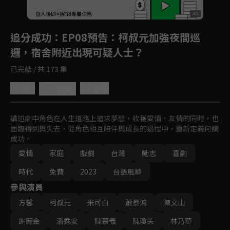
登入後即可解鎖專屬任務
Play
追分成功
：EP08預告：柯叔元加強夜間巡
邏，宿舍附近出現可疑人士？
已完結 / 共 173 集
4.7
分享
收藏
講述劇中角色在人生道路上追求夢想，收穫愛情、友情的同時，也
面臨得到與失去，從角色相互陪伴與成長的過程中，重新定義何謂
成功。
愛情
家庭
戲劇
台灣
勵志
喜劇
時代
免費
2023
台語風華
參與演員
方馨
柯叔元
米可白
蕭景鴻
陳文山
謝麗金
潘逸安
陳慕義
陳瓊美
林乃華