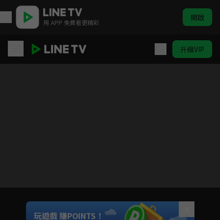
開啟
用 APP 免費看更精彩
升級VIP
鬥陣大廟埕
目前未允許這部影片在你所在的地區播放
如有不便請見諒
Unmute
玩遊戲 賺POINTS！