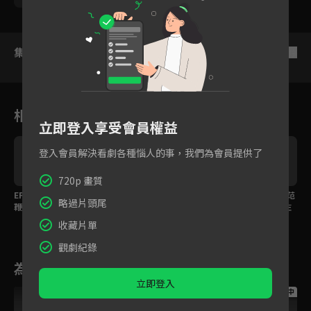
集數列表
反序
相關花絮
立即登入享受會員權益
登入會員解決看劇各種惱人的事，我們為會員提供了
720p 畫質
EP08預告：美秀姐不怕
EP08預告：最後驗收竟
EP08預告：美秀姐、范
略過片頭尾
鞭炮勇敢嘗試！把壞運
發生意外！出陣絕不能
少勳大展人情味，和庄
都爆掉！
掉以輕心！
腳人打成一片美秀姐、
收藏片單
范少勳大展人情味，和
庄腳人打成一片
觀劇紀錄
為您推薦
立即登入
跟播中
跟播中
跟播中