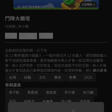
回首頁
登入後即可解鎖專屬任務
Play
鬥陣大廟埕
已完結 / 共 0 集
4.7
分享
收藏
此戲劇因授權到期，已下架
前 12 集將邀請六組藝人，一組共兩位共 12 名藝人，節目開始藝人
都不知道搭擋會是誰，直到抽籤那天兩人才會一起出現在拍攝現
場，兩人也許熟悉，也許陌生，但這也造就不同的互動。兩人也是
當天才會知道自己要學習的陣頭內容，從拜師學藝，成為該團的學
顯示更多
員，最後跟著藝陣完成指定任務。

台灣
綜藝
文化
實境
免費
2023
最終集邀請浩角翔起擔任主持，藝人和團員來一場陣頭的體力之
參與演員
巔，將於棚內錄影，各集組別的藝人推派隊長，帶領各自的團員來
PK 這段期間到底做陣頭所需要的體力跟體能誰最厲害。
郭子乾
劉香慈
蔡昌憲
李千娜
徐乃麟
莎莎
徐新洋
林美秀
范少勳
温昇豪
劉冠廷
曹佑寧
范逸臣