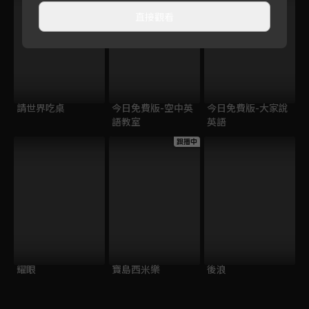
直接觀看
請世界吃桌
今日免費版-空中英
今日免費版-大家說
語教室
英語
跟播中
耀眼
寶島西米樂
後浪