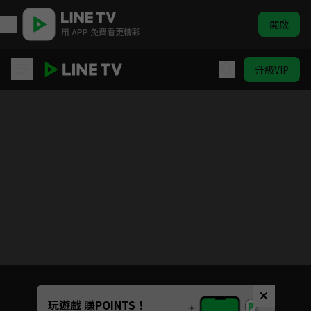
開啟
用 APP 免費看更精彩
升級VIP
鬥陣大廟埕
Unmute
玩遊戲 賺POINTS！