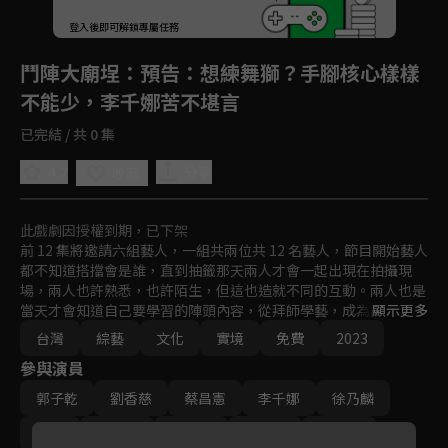
登入後即可解鎖專屬任務
Play
鬥陣大廟埕
：預告：想練舞獅？手腳核心樣樣
不能少，李千娜苦不堪言
已完結 / 共 0 集
4.7
分享
收藏
此戲劇因授權到期，已下架
前 12 集將邀請六組藝人，一組共兩位共 12 名藝人，節目開始藝人
都不知道搭擋會是誰，直到抽籤那天兩人才會一起出現在拍攝現
場，兩人也許熟悉，也許陌生，但這也造就不同的互動。兩人也是
當天才會知道自己要學習的陣頭內容，從拜師學藝，成為該團的學
顯示更多
員，最後跟著藝陣完成指定任務。

台灣
綜藝
文化
實境
免費
2023
最終集邀請浩角翔起擔任主持，藝人和團員來一場陣頭的體力之
參與演員
巔，將於棚內錄影，各集組別的藝人推派隊長，帶領各自的團員來
PK 這段期間到底做陣頭所需要的體力跟體能誰最厲害。
郭子乾
劉香慈
蔡昌憲
李千娜
徐乃麟
莎莎
徐新洋
林美秀
范少勳
温昇豪