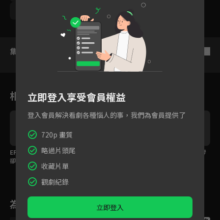
劉冠廷
曹佑寧
范逸臣
集數列表
反序
相關花絮
立即登入享受會員權益
登入會員解決看劇各種惱人的事，我們為會員提供了
720p 畫質
略過片頭尾
EP4預告：開演前狀況
預告：想練舞獅？手腳
預告：想要勝利必須零
卻層出不窮？！李千娜
核心樣樣不能少，李千
失誤！為了小朋友們，
收藏片單
難過自責沒表現好
娜苦不堪言
隊長李千娜拼了！
觀劇紀錄
為您推薦
立即登入