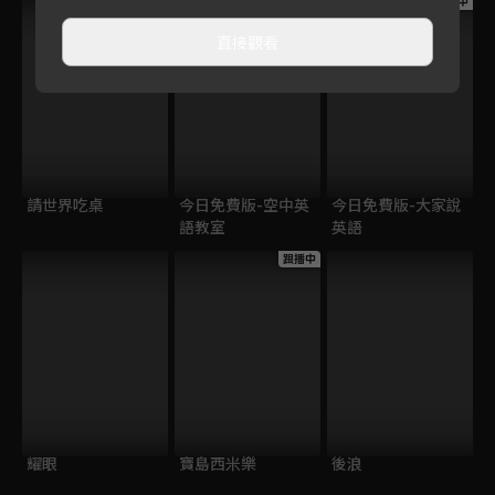
跟播中
跟播中
跟播中
直接觀看
請世界吃桌
今日免費版-空中英
今日免費版-大家說
語教室
英語
跟播中
耀眼
寶島西米樂
後浪