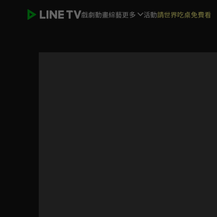
戲劇
動畫
綜藝
更多
活動
請世界吃桌免費看
與你十年，予我半生