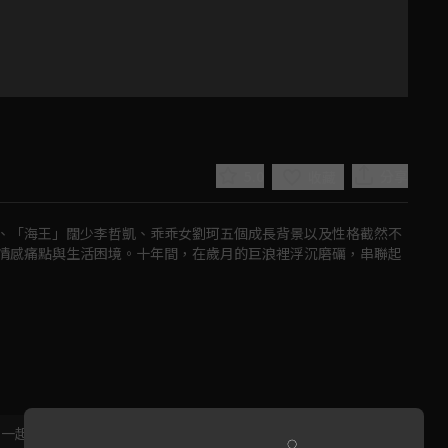
5.0
分享
收藏
、「海王」闊少李哲凱、乖乖女劉珂五個成長背景以及性格截然不
情感痛點與生活困境。十年間，在歲月的巨浪裡浮沉磨礪，串聯起
Play
Video
，一起共創新版留言功能！
顯示更多