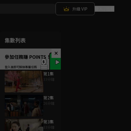
升級 VIP
登入 / 註冊
集數列表
參加任務賺 POINTS！
第1集
33分鐘
第2集
26分鐘
第3集
33分鐘