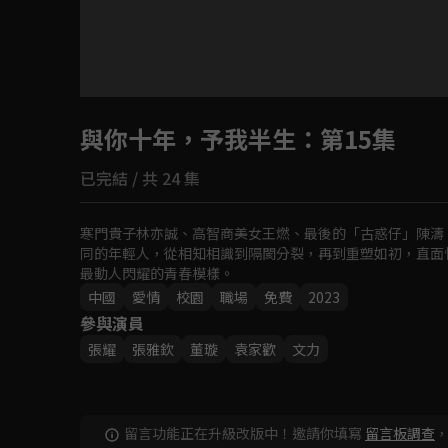
目前未允許這部影片在你所在的地區播放
與你十年，予我半生
如有不便請見諒
：第15集
已完結 / 共 24 集
回首頁
寒門貴子林亦誠、高智商美女王燃、最後的「古惑仔」陳濤
同的年輕人，從相知相識到隔閡分裂，再到重塑如初，直面
最動人閃耀的青春模樣。
中國
愛情
校園
職場
免費
2023
參與演員
張耀
張雅欽
董璇
袁家歡
文力
留言功能正在升級改版中！邀請你填寫
留言板調查