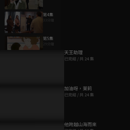
第4集
33分鐘
為您推薦
第5集
29分鐘
天王助理
已完結 / 共 24 集
第6集
31分鐘
第7集
加油呀，茉莉
31分鐘
已完結 / 共 24 集
第8集
32分鐘
他跨越山海而來