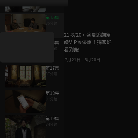
第15集
好康資訊
36分鐘
7/21-8/20，盛夏追劇祭
升級VIP最優惠！獨家好
第16集
戲看到飽
42分鐘
7月21日
-
8月20日
第17集
37分鐘
第18集
37分鐘
第19集
34分鐘