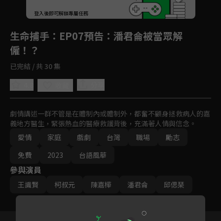
登入後即可解鎖專屬任務
Play
生命捕手
：EP07預告：潘君侖被當眾解
僱！？
已完結 / 共 30 集
4.8
分享
收藏
劇情講述一群不管是在體制內或體制外，都奮不顧身拯救病人的嘉
義地方醫生，緊張熱血的醫療救護背後，充滿著人情與信念。
愛情
家庭
戲劇
台灣
職場
勵志
免費
2023
台語風華
參與演員
王識賢
柯叔元
陳嘉樺
潘君侖
邱偲琹