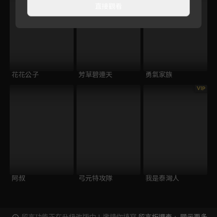
直接觀看
花花公子
芳草碧連天
勇氣家族
VIP
阿叔
弓元特攻隊
我是泰灣人
留言功能正在升級改版中！邀請你填寫
留言板調查
，
顯示更多