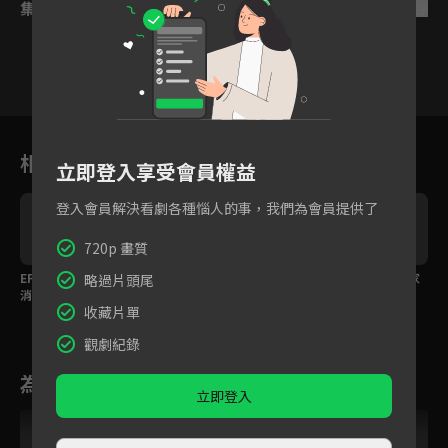
集數列表
反序
1
2
3
4
5
6
相關花絮
立即登入享受會員權益
登入會員解決看劇各種惱人的事，我們為會員提供了
720p 畫質
EP08 預告：王識賢借酒
EP07預告：潘君侖被當
王識賢邏輯反制恐龍家
略過片頭尾
進
消愁，無法忘卻過去回
眾解僱！？
長，對方當場語塞！
收藏片單
憶...
觀劇紀錄
為您推薦
立即登入