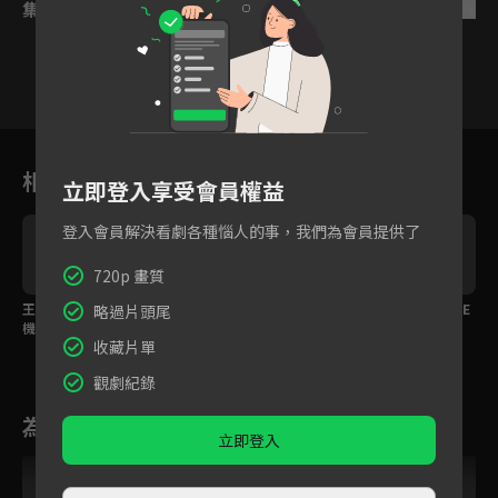
集數列表
反序
1
2
3
4
5
6
相關花絮
立即登入享受會員權益
登入會員解決看劇各種惱人的事，我們為會員提供了
720p 畫質
王識賢化身熱血飆仔騎
ELLA陳嘉樺剛回嘉義搭
花絮：潘君侖來跟LINE
略過片頭尾
現
機車抄近路只為搶救公
公車就遇翻覆事故！？
TV的大家打招呼啦
收藏片單
車翻覆傷患
觀劇紀錄
為您推薦
立即登入