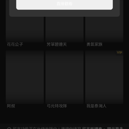
直接觀看
花花公子
芳草碧連天
勇氣家族
VIP
阿叔
弓元特攻隊
我是泰灣人
留言功能正在升級改版中！邀請你填寫
留言板調查
，
顯示更多