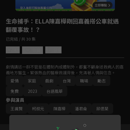
登入後即可解鎖專屬任務
Play
生命捕手
：ELLA陳嘉樺剛回嘉義搭公車就遇
翻覆事故！？
已完結 / 共 30 集
4.8
分享
收藏
劇情講述一群不管是在體制內或體制外，都奮不顧身拯救病人的嘉
義地方醫生，緊張熱血的醫療救護背後，充滿著人情與信念。
愛情
家庭
戲劇
台灣
職場
勵志
免費
2023
台語風華
參與演員
王識賢
柯叔元
陳嘉樺
潘君侖
邱偲琹