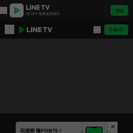
開啟
用 APP 免費看更精彩
升級VIP
謎樣的你
目前未允許這部影片在你所在的地區播放
如有不便請見諒
Unmute
玩遊戲 賺POINTS！