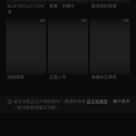
BLUE REFLECTION :
青春，拆遷中
致消逝的青春
澪
VIP
VIP
VIP
強迫戀愛
正直少年
海邊的生與死
留言功能正在升級改版中！邀請你填寫
留言板調查
，
顯示更多
一起共創新版留言功能！