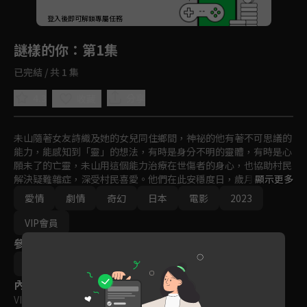
回首頁
登入後即可解鎖專屬任務
Play
謎樣的你
：第1集
已完結 / 共 1 集
4.3
分享
收藏
未山隨著女友詩織及她的女兒同住鄉間，神祕的他有著不可思議的
能力，能感知到「靈」的想法，有時是身分不明的靈體，有時是心
願未了的亡靈，未山用這個能力治療在世傷者的身心，也協助村民
解決疑難雜症，深受村民喜愛。他們在此安穩度日，歲月看似靜
顯示更多
好，卻逐漸忘記曾經高中時代的後輩、現在成了音樂家的草鹿，以
愛情
劇情
奇幻
日本
電影
2023
及因為某些原因不再見面的前女友莉子，直到某天被未山拋棄的過
去竟然再度找上了他。
VIP會員
參與演員
坂口健太郎
市川實日子
齋藤飛鳥
內容標籤
VIP
｜
普遍級