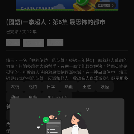
回首頁
登入後即可解鎖專屬任務
Play
(國語)一拳超人
：第6集 最恐怖的都市
已完結 / 共 12 集
4.9
分享
收藏
埼玉，一名「興趣使然」的英雄。經過三年特訓，練就無人能敵的
力量。無論多麼強大的對手，只需一拳便能輕鬆解決。然而英雄是
孤獨的，打敗敵人時的激昂情緒逐漸抹滅。在一連串事件中，埼玉
遇見各式各樣的英雄、反派和怪人；收改造人傑諾斯為徒，並加入
顯示更多
英雄協會以獲得官方認可。隨著新的敵蹤出現，最強英雄的熱血能
友情
格鬥
日本
熱血
王道
妖怪
夠再次沸騰嗎？
動畫
免費
2011-2015
參與演員
夏目真悟
內容標籤
保護級