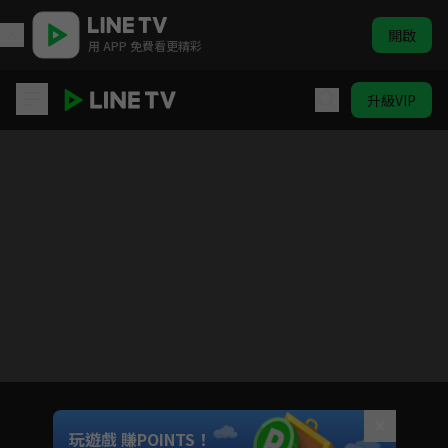
開啟
用 APP 免費看更精彩
升級VIP
(國語)一拳超人
目前未允許這部影片在你所在的地區播放
如有不便請見諒
Unmute
玩遊戲 賺POINTS！