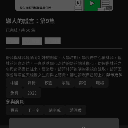
回首頁
登入後即可解鎖專屬任務
Play
戀人的謊言
：第9集
已完結 / 共 50 集
5.0
分享
收藏
舒菲與林菲是情同姐妹的閨蜜。大學時期，學長奇然心儀林菲，但
林菲無意奇然。一直默默關心奇然的舒菲怕其傷心，便假借林菲之
名與奇然書信往來。畢業后，舒菲林菲被購物電視台錄取，舒菲因
誤會導演藍天騷擾女生而與之結識，卻也發現自己的上司竟是奇
顯示更多
然。
中國
愛情
校園
家庭
都會
職場
免費
2023
參與演員
賈青
丁一宇
胡宇威
趙圓瑗