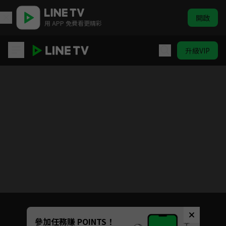
開啟
用 APP 免費看更精彩
升級VIP
戀人的謊言
目前未允許這部影片在你所在的地區播放
如有不便請見諒
Unmute
參加任務賺 POINTS！