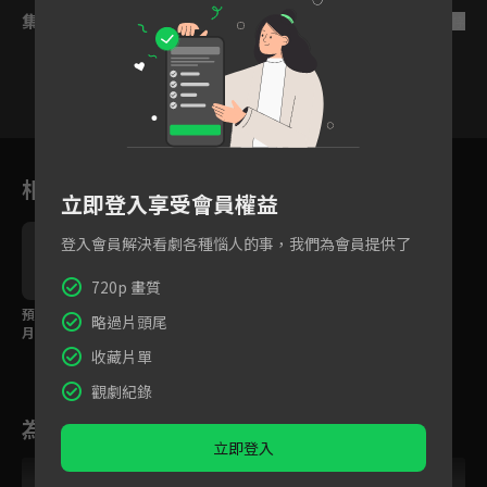
集數列表
反序
6
7
8
9
10
11
1
相關花絮
立即登入享受會員權益
登入會員解決看劇各種惱人的事，我們為會員提供了
720p 畫質
預告：丁一宇、賈青3個
略過片頭尾
月試用愛情，還有終身
保修？！
收藏片單
觀劇紀錄
為您推薦
立即登入