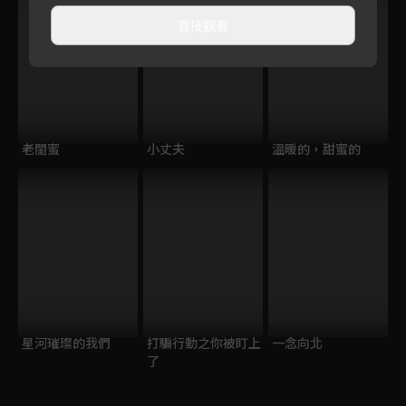
直接觀看
老閨蜜
小丈夫
溫暖的，甜蜜的
星河璀璨的我們
打騙行動之你被盯上
一念向北
了