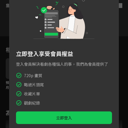
集數列表
反序
31
32
33
34
35
36
3
相關花絮
立即登入享受會員權益
登入會員解決看劇各種惱人的事，我們為會員提供了
720p 畫質
預告：丁一宇、賈青3個
略過片頭尾
月試用愛情，還有終身
保修？！
收藏片單
觀劇紀錄
為您推薦
立即登入