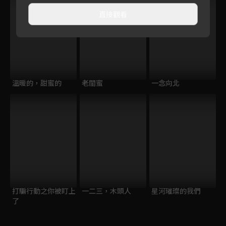
直接觀看
溫暖的，甜蜜的
老閨蜜
一念向北
打騙行動之你被盯上
一二三，木頭人
星河璀璨的我們
了