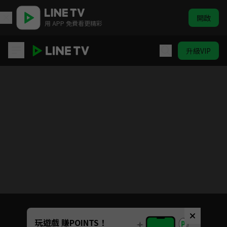
開啟
用 APP 免費看更精彩
升級VIP
戀人的謊言
目前未允許這部影片在你所在的地區播放
如有不便請見諒
Unmute
玩遊戲 賺POINTS！