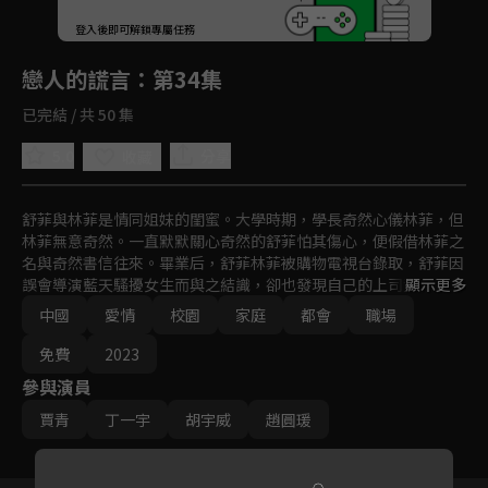
回首頁
登入後即可解鎖專屬任務
Play
戀人的謊言
：第34集
已完結 / 共 50 集
5.0
分享
收藏
舒菲與林菲是情同姐妹的閨蜜。大學時期，學長奇然心儀林菲，但
林菲無意奇然。一直默默關心奇然的舒菲怕其傷心，便假借林菲之
名與奇然書信往來。畢業后，舒菲林菲被購物電視台錄取，舒菲因
誤會導演藍天騷擾女生而與之結識，卻也發現自己的上司竟是奇
顯示更多
然。
中國
愛情
校園
家庭
都會
職場
免費
2023
參與演員
賈青
丁一宇
胡宇威
趙圓瑗