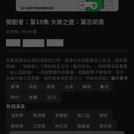
回首頁
登入後即可解鎖專屬任務
Play
開創者
：第19集 大商之道：莫忘初衷
已完結 / 共 40 集
4.9
分享
收藏
故事背景為台灣經濟起飛之時，留學日本的創業家江永信（温昇豪
飾演），草創無人了解的保全公司「勤信保全」，與慈善家莊蕙蘭 
（安心亞飾演） 一同經歷艱辛的推廣，面臨創業不被看好、客戶
失竊引發公司危機、惡性競爭等起落浮沉，所幸與家庭工作兩頭燒
顯示更多
的職業婦女吳明麗（蔡淑臻飾演）、超級業務張碩（李國毅飾演）
愛情
家庭
戲劇
台灣
職場
勵志
齊心胼手打拼，靠著深耕共好、求新求變理念，締造科技保全龍頭
地位，更進而建立起一個造福社會、永續經營的企業集團。
時代
免費
2023
參與演員
温昇豪
蔡淑臻
李國毅
安心亞
陳奕
吳婉君
江宏恩
林在培
張瓊姿
張天霖