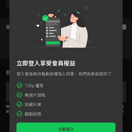
韓宜邦
集數列表
反序
立即登入享受會員權益
16
17
18
19
20
21
2
相關花絮
登入會員解決看劇各種惱人的事，我們為會員提供了
720p 畫質
略過片頭尾
收藏片單
陳禹豪回美國完成學
温昇豪接受小兒子的採
温昇豪煮牛肉麵給小兒
業，温昇豪一封家書表
訪，道出對安心亞的感
子陳禹豪吃，兩人漸漸
觀劇紀錄
達關心與疼愛
謝與思念
解開心結
立即登入