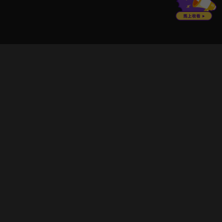
立即登入享受會員權益。
解鎖更多專屬功能，追劇更便利！
登入 / 註冊
巧克科技新媒體股份有限公司