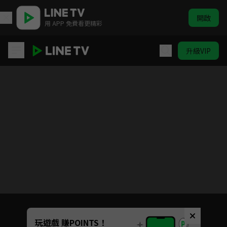
開啟
用 APP 免費看更精彩
升級VIP
開創者
目前未允許這部影片在你所在的地區播放
如有不便請見諒
Unmute
玩遊戲 賺POINTS！