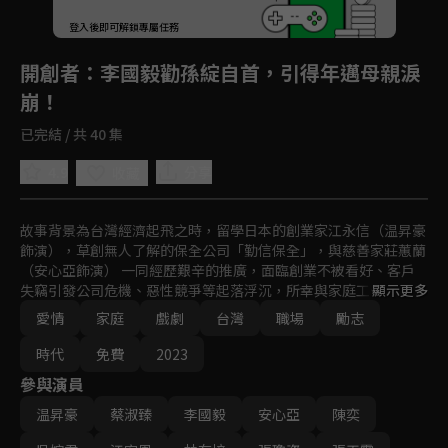
登入後即可解鎖專屬任務
Play
開創者
：李國毅勸孫綻自首，引得年邁母親淚
崩！
已完結 / 共 40 集
4.9
分享
收藏
故事背景為台灣經濟起飛之時，留學日本的創業家江永信（温昇豪
飾演），草創無人了解的保全公司「勤信保全」，與慈善家莊蕙蘭 
（安心亞飾演） 一同經歷艱辛的推廣，面臨創業不被看好、客戶
失竊引發公司危機、惡性競爭等起落浮沉，所幸與家庭工作兩頭燒
顯示更多
的職業婦女吳明麗（蔡淑臻飾演）、超級業務張碩（李國毅飾演）
愛情
家庭
戲劇
台灣
職場
勵志
齊心胼手打拼，靠著深耕共好、求新求變理念，締造科技保全龍頭
地位，更進而建立起一個造福社會、永續經營的企業集團。
時代
免費
2023
參與演員
温昇豪
蔡淑臻
李國毅
安心亞
陳奕