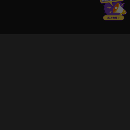
立即登入享受會員權益。
解鎖更多專屬功能，追劇更便利！
登入 / 註冊