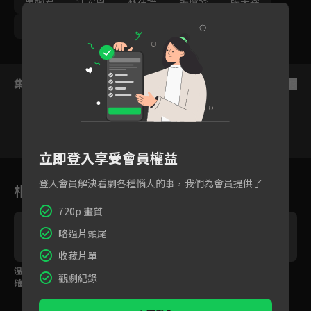
吳婉君
江宏恩
林在培
張瓊姿
張天霖
韓宜邦
集數列表
反序
立即登入享受會員權益
1
2
3
4
5
6
登入會員解決看劇各種惱人的事，我們為會員提供了
相關花絮
720p 畫質
略過片頭尾
收藏片單
温昇豪發現老婆安心亞
李國毅勸孫綻自首，引
安心亞腰痛跌坐在地，
觀劇紀錄
確診肝癌第三期，辦公
得年邁母親淚崩！
送醫發現是罕病！？
室淚崩！