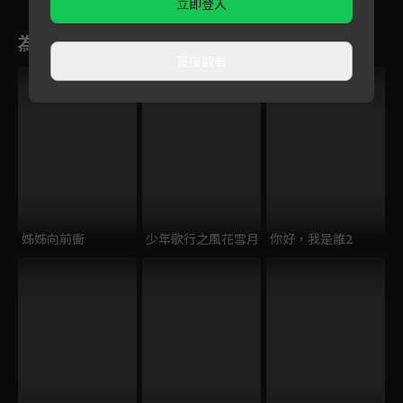
立即登入
為您推薦
直接觀看
姊姊向前衝
少年歌行之風花雪月
你好，我是誰2