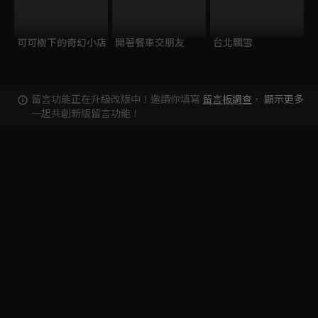
可可樹下的奇幻小店
開著餐車交朋友
台北飄雪
留言功能正在升級改版中！邀請你填寫
留言板調查
，
顯示更多
一起共創新版留言功能！