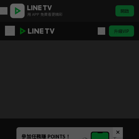
開啟
用 APP 免費看更精彩
升級VIP
極島森林2
Unmute
參加任務賺 POINTS！