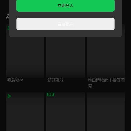
搞笑
立即登入
為您推薦
直接觀看
極島森林
新疆滋味
巷口博物館｜鑫傳國
際
獨家