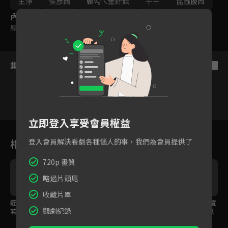
王淨
侯彥西
韓勾ㄟ金針菇
千千
昆蟲擾西
內容標籤
原創
｜
普遍級
集數列表
反序
立即登入享受會員權益
1
2
3
4
5
6
相關花絮
登入會員解決看劇各種惱人的事，我們為會員提供了
720p 畫質
略過片頭尾
收藏片單
近距離窺探穿山甲！徐
EP08預告：放走櫻花鉤
EP07預告：超瘋的黃宣
觀劇紀錄
若瑄母愛爆發險落淚
吻鮭卻來了人猿？侯彥
來了！從搭帳篷就出現
西與黃宣四次元互動超
危機？