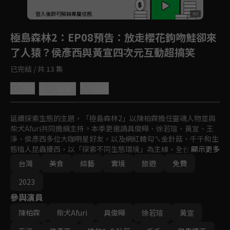
登入後即可解鎖專屬任務
Play
極島森林2
：EP08預告：放走櫻花鉤吻鮭卻來
了人猿？侯彥西與黃宣四次元互動超搞笑
已完結 / 共 13 集
4.9
分享
收藏
延續探索生態的主題，「極島森林2」以陳柏霖擔任靈魂人物並與
柴犬Afuri共同擔綱主持。本季更邀請具俊曄、徐若瑄、黃宣、王
淨、侯彥西多位大咖明星好友，以及網紅韓勾ㄟ金針菇、千千和生
態植人昆蟲擾西，以「探索不同生態環境」為主線，全台走透透，
顯示更多
從北到南，從宜蘭到小琉球，深入台灣原生種保護和永續發展領
台灣
美食
綜藝
實境
旅遊
免費
域，透過娛樂挑戰和知識分享，感受台灣森林的療癒魅力。
2023
參與演員
陳柏霖
柴犬Afuri
具俊曄
徐若瑄
黃宣