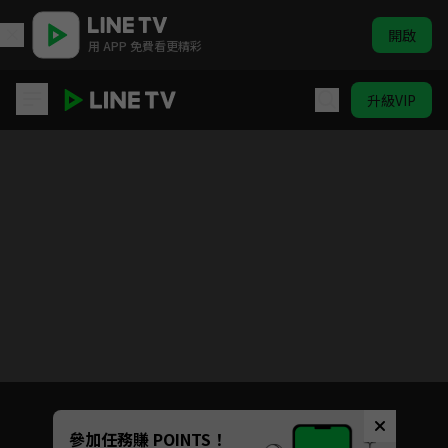
開啟
用 APP 免費看更精彩
升級VIP
極島森林2
Unmute
參加任務賺 POINTS！