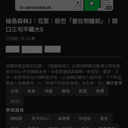
登入後即可解鎖專屬任務
Play
極島森林2
：花絮：歐巴「愛在熙媛前」！開
口三句不離大S
已完結 / 共 13 集
4.9
分享
收藏
延續探索生態的主題，「極島森林2」以陳柏霖擔任靈魂人物並與
柴犬Afuri共同擔綱主持。本季更邀請具俊曄、徐若瑄、黃宣、王
淨、侯彥西多位大咖明星好友，以及網紅韓勾ㄟ金針菇、千千和生
態植人昆蟲擾西，以「探索不同生態環境」為主線，全台走透透，
顯示更多
從北到南，從宜蘭到小琉球，深入台灣原生種保護和永續發展領
台灣
美食
綜藝
實境
旅遊
免費
域，透過娛樂挑戰和知識分享，感受台灣森林的療癒魅力。
2023
參與演員
陳柏霖
柴犬Afuri
具俊曄
徐若瑄
黃宣