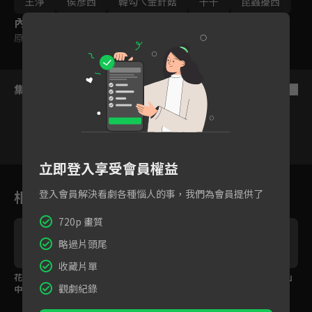
王淨
侯彥西
韓勾ㄟ金針菇
千千
昆蟲擾西
內容標籤
原創
｜
普遍級
集數列表
反序
立即登入享受會員權益
1
2
3
4
5
6
相關花絮
登入會員解決看劇各種惱人的事，我們為會員提供了
720p 畫質
略過片頭尾
收藏片單
宣
花絮：歐巴和柏霖挑戰
花絮：歐巴「愛在熙媛
花絮：歐巴潮會搭！山
觀劇紀錄
中韓繞口令，到底誰勝
前」！開口三句不離大S
系穿搭OOTD分享
出？