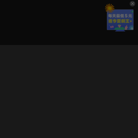
立即登入享受會員權益。
解鎖更多專屬功能，追劇更便利！
登入 / 註冊