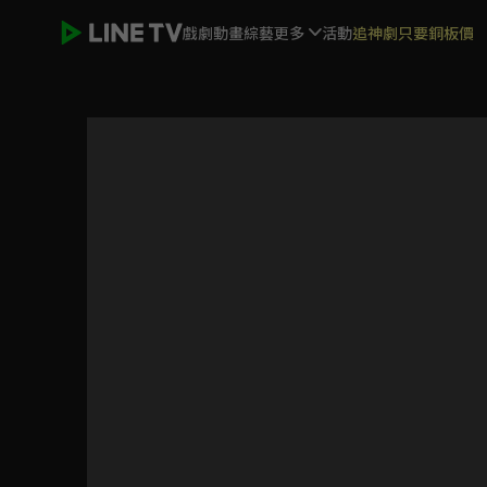
戲劇
動畫
綜藝
更多
活動
追神劇只要銅板價
燼相思