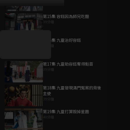
第15集 容鈺因為師兄吃醋
好康資訊
39分鐘
7/21-8/20，盛夏追劇祭
升級VIP最優惠！獨家好
第16集 九靈治好容鈺
戲看到飽
38分鐘
7月21日
-
8月20日
第17集 九靈助容鈺奪得魁首
39分鐘
第18集 九靈發現滿門冤案的背後
主使
39分鐘
第19集 九靈打算毀掉星圖
40分鐘