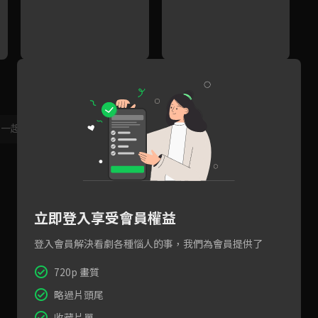
你今天要睡我？到底真傻假
解渴之吻好害羞
孤
傻？
，一起共創新版留言功能！
顯示更多
立即登入享受會員權益
登入會員解決看劇各種惱人的事，我們為會員提供了
720p 畫質
略過片頭尾
收藏片單