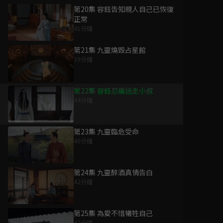
第20集 容鈺告知親人自己已恢復
正常
41分鐘
第21集 九靈燒毀占星館
39分鐘
第22集 容鈺忍痛送走小叔
44分鐘
第23集 九靈臨危受命
40分鐘
第24集 九靈醉酒真情告白
42分鐘
第25集 為愛不惜犧牲自己
42分鐘