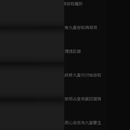
已完結 / 共 26 集
第9集 九靈與容鈺離別
37分鐘
第10集 四年後九靈容鈺再相見
男寡女竟挑床上談判！
不捨老婆月經來，王佑碩貼心
預告：一段
龍飛相公
38分鐘
縫製月事帶！
看柔弱夫君
已完結 / 共 38 集
的心！
第11集 賀家遭逢巨變
39分鐘
洪熙官
已完結 / 共 30 集
第12集 三臨終將九靈托付給容鈺
39分鐘
第13集 容鈺使用占星術贏回龍佩
聘貓記
39分鐘
已完結 / 共 24 集
第14集 容鈺用心良苦為九靈慶生
39分鐘