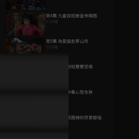
第4集 九靈容鈺被皇帝賜婚
37分鐘
為您推薦
第5集 為愛遠赴寒山寺
39分鐘
親愛的天狐大人
已完結 / 共 31 集
第6集 九靈容鈺雙雙受傷
38分鐘
第7集 容鈺中毒心智全無
南城宴
35分鐘
已完結 / 共 24 集
第8集 九靈試圖練劍想要變強
39分鐘
齊醜無艷之破鏡重圓