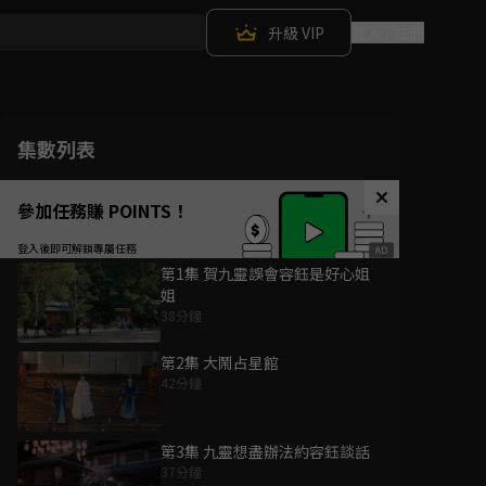
升級 VIP
登入 / 註冊
集數列表
參加任務賺 POINTS！
第1集 賀九靈誤會容鈺是好心姐
姐
38分鐘
第2集 大鬧占星館
42分鐘
第3集 九靈想盡辦法約容鈺談話
37分鐘