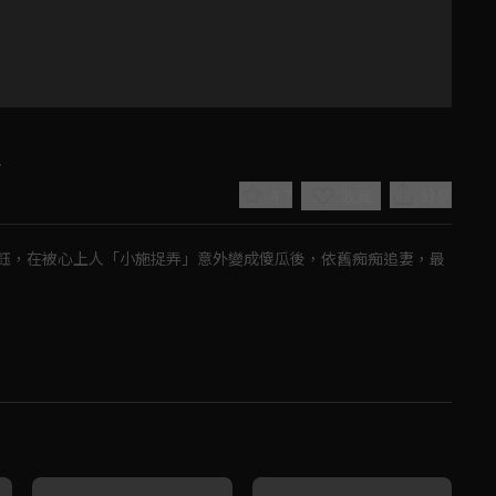
叔
4.7
分享
收藏
鈺，在被心上人「小施捉弄」意外變成傻瓜後，依舊痴痴追妻，最
Play
Video