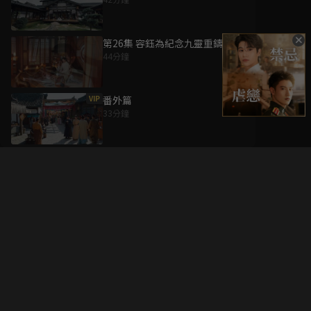
第26集 容鈺為紀念九靈重鑄話本
44分鐘
VIP
番外篇
33分鐘
升級方案
客服中心
會員權益
關於我們
VIP方案
服務公告
用戶服務條款
廣告刊登
主題訂閱
常見問題
付費服務條款
行銷合作
工作機會