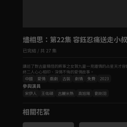
目前未允許這部影片在你所在的地區播放
燼相思
：第22集 容鈺忍痛送走小
如有不便請見諒
已完結 / 共 27 集
回首頁
講述了對古靈精怪的將軍之女賀九靈一見鍾情的占星天才容
終二人心心相印、深情不悔的愛情故事。
中國
愛情
戲劇
古裝
劇情
免費
2023
參與演員
宋伊人
王佑碩
古麗米熱
高旭陽
劉劍羽
相關花絮