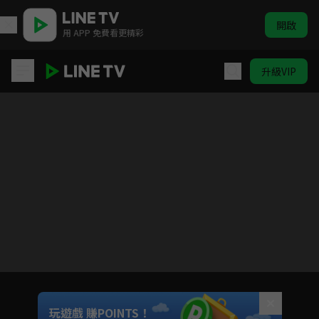
開啟
用 APP 免費看更精彩
升級VIP
燼相思
目前未允許這部影片在你所在的地區播放
如有不便請見諒
Unmute
玩遊戲 賺POINTS！