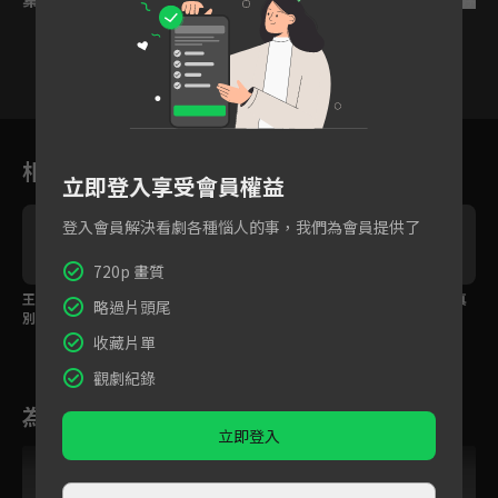
1
2
3
4
5
6
相關花絮
立即登入享受會員權益
登入會員解決看劇各種惱人的事，我們為會員提供了
720p 畫質
王佑碩終於找到不告而
夫君，我真的好想你
你今天要睡我？到底真
略過片頭尾
別的宋伊人
傻假傻？
收藏片單
觀劇紀錄
為您推薦
立即登入