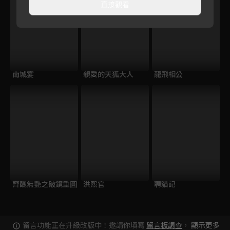
直接觀看
南城宴
親愛的天狐大人
龍飛相公
齊醜無艷之破鏡重圓
洪熙官
聘貓記
留言功能正在升級改版中！邀請你填寫
留言板調查
，
顯示更多