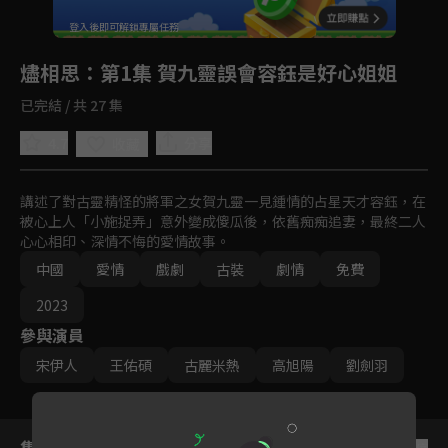
回首頁
登入後即可解鎖專屬任務
Play
燼相思
：第1集 賀九靈誤會容鈺是好心姐姐
已完結 / 共 27 集
4.7
分享
收藏
講述了對古靈精怪的將軍之女賀九靈一見鍾情的占星天才容鈺，在
被心上人「小施捉弄」意外變成傻瓜後，依舊痴痴追妻，最終二人
心心相印、深情不悔的愛情故事。
中國
愛情
戲劇
古裝
劇情
免費
2023
參與演員
宋伊人
王佑碩
古麗米熱
高旭陽
劉劍羽
集數列表
反序