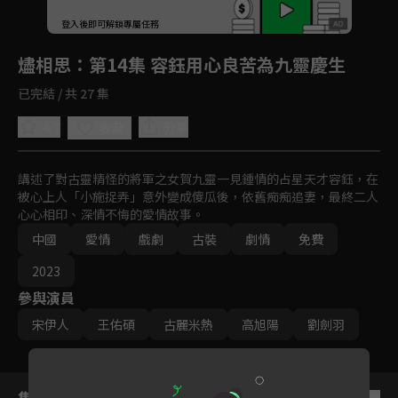
回首頁
登入後即可解鎖專屬任務
Play
燼相思
：第14集 容鈺用心良苦為九靈慶生
已完結 / 共 27 集
4.7
分享
收藏
講述了對古靈精怪的將軍之女賀九靈一見鍾情的占星天才容鈺，在
被心上人「小施捉弄」意外變成傻瓜後，依舊痴痴追妻，最終二人
心心相印、深情不悔的愛情故事。
中國
愛情
戲劇
古裝
劇情
免費
2023
參與演員
宋伊人
王佑碩
古麗米熱
高旭陽
劉劍羽
集數列表
反序