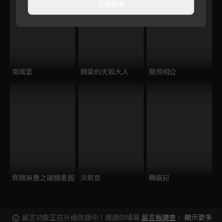
直接觀看
南城宴
親愛的天狐大人
龍飛相公
齊醜無艷之破鏡重圓
洪熙官
聘貓記
留言功能正在升級改版中！邀請你填寫
留言板調查
，
顯示更多