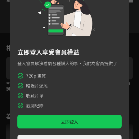
11
12
13
14
15
16
1
相關花絮
立即登入享受會員權益
登入會員解決看劇各種惱人的事，我們為會員提供了
720p 畫質
王佑碩終於找到不告而
夫君，我真的好想你
你今天要睡我？到底真
略過片頭尾
別的宋伊人
傻假傻？
收藏片單
觀劇紀錄
為您推薦
立即登入