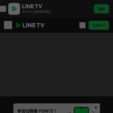
開啟
用 APP 免費看更精彩
升級VIP
燼相思
目前未允許這部影片在你所在的地區播放
如有不便請見諒
Unmute
參加任務賺 POINTS！