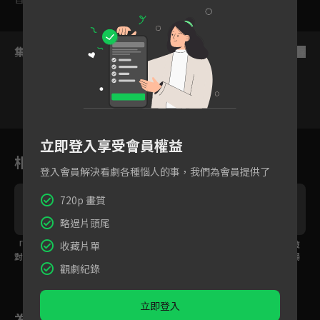
集數列表
反序
1
2
3
4
5
6
立即登入享受會員權益
相關花絮
登入會員解決看劇各種惱人的事，我們為會員提供了
720p 畫質
略過片頭尾
「我對你有所戀慕」面
趙怡賢遭誣陷成殺人兇
路雲對趙怡賢的心思被
收藏片單
對路雲直球告白，趙怡
手，被推奴追緝
鄭寶玟戳破還順勢現場
觀劇紀錄
賢的回覆是？
提出求婚？
立即登入
為您推薦