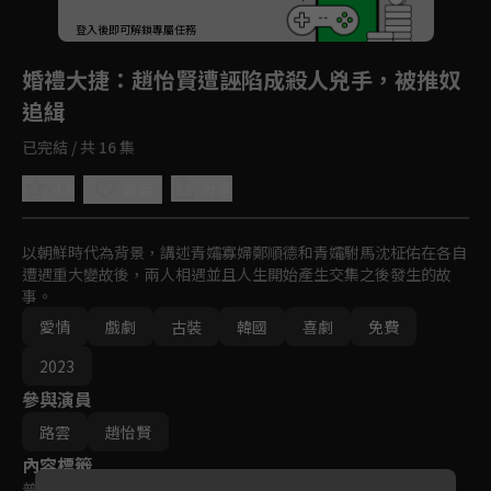
登入後即可解鎖專屬任務
Play
婚禮大捷
：趙怡賢遭誣陷成殺人兇手，被推奴
追緝
已完結 / 共 16 集
4.8
分享
收藏
以朝鮮時代為背景，講述青孀寡婦鄭順德和青孀駙馬沈柾佑在各自
遭遇重大變故後，兩人相遇並且人生開始產生交集之後發生的故
事。
愛情
戲劇
古裝
韓國
喜劇
免費
2023
參與演員
路雲
趙怡賢
內容標籤
普遍級