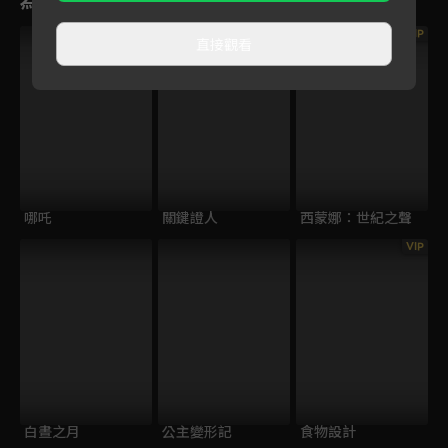
VIP
VIP
直接觀看
哪吒
關鍵證人
西蒙娜：世紀之聲
VIP
白晝之月
公主變形記
食物設計