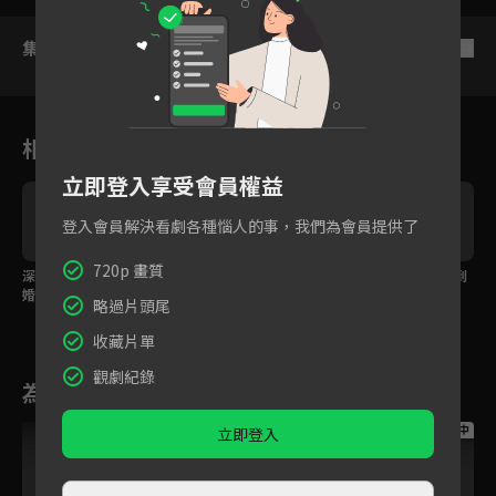
集數列表
反序
相關花絮
立即登入享受會員權益
登入會員解決看劇各種惱人的事，我們為會員提供了
720p 畫質
深愛的婆婆要與表弟結
相差40歲忘年戀！年下
70歲婆婆上夜店竟釣到
婚，兒媳婦大發雷霆！
男解扣調情「我有個地
30歲年下男！？
略過片頭尾
方還不錯」
收藏片單
觀劇紀錄
為您推薦
跟播中
跟播中
跟播中
立即登入