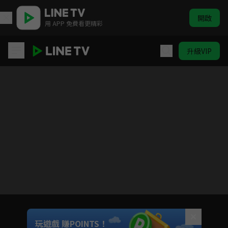
開啟
用 APP 免費看更精彩
升級VIP
榴蓮小姐
請關閉廣告阻擋程式，重新整理頁面
您收看的廣告支持著我們提供更多戲劇內容
玩遊戲 賺POINTS！