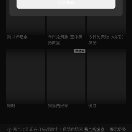
直接觀看
請世界吃桌
今日免費版-空中英
今日免費版-大家說
語教室
英語
跟播中
耀眼
寶島西米樂
後浪
留言功能正在升級改版中！邀請你填寫
留言板調查
，
顯示更多