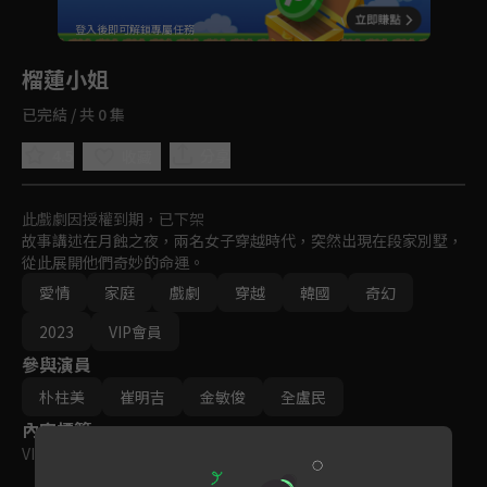
重新整理
登入後即可解鎖專屬任務
Play
榴蓮小姐
已完結 / 共 0 集
4.5
分享
收藏
此戲劇因授權到期，已下架
故事講述在月蝕之夜，兩名女子穿越時代，突然出現在段家別墅，
從此展開他們奇妙的命運。
愛情
家庭
戲劇
穿越
韓國
奇幻
2023
VIP會員
參與演員
朴柱美
崔明吉
金敏俊
全盧民
內容標籤
VIP