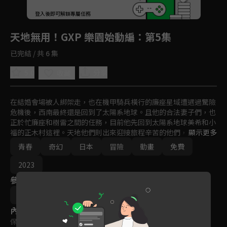
回首頁
登入後即可解鎖專屬任務
Play
天地無用！GXP 樂園始動編
：第5集
已完結 / 共 6 集
5.0
分享
收藏
在結婚會場被人綁架走，也在機甲騎兵橫行的廉座星域遭遇過驚險
危機後，西南最終還是回到了太陽系地球。且他的合法妻子們，也
正於忙廉座和樹雷之間的任務，目前他先回到太陽系地球美希和小
福的正木村這裡。天地他們則出來迎接旅程辛苦的他們，並告知他
顯示更多
一個驚人秘密。現在霧戀的母親正在月湖的家中生活著。從小就將
青春
奇幻
日本
冒險
動畫
免費
她視為家人的月湖，也透露了自己的感受。在宇宙中時常碰到倒楣
跟不幸的西南，還是非常努力進行任務，並想回去地球。還無法看
2023
清整體故事的GXP簾座編和「天地無用！魉皇鬼」第五期有著故事
參與演員
關連，『天地無用！樂園始動編』終於啟動！
梶島正樹
內容標籤
保護級