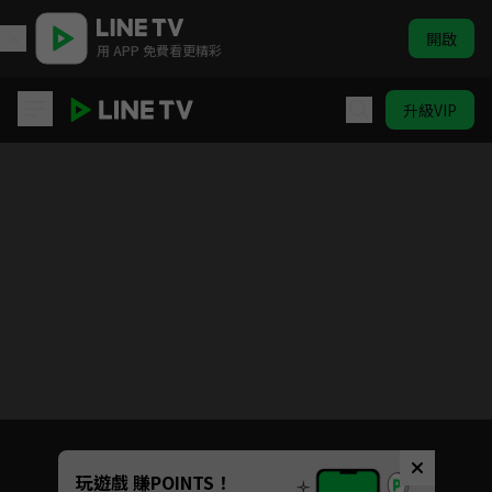
開啟
用 APP 免費看更精彩
升級VIP
天地無用！GXP 樂園始動編
目前未允許這部影片在你所在的地區播放
如有不便請見諒
Unmute
玩遊戲 賺POINTS！