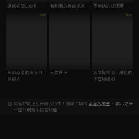
誘惑老闆100招
我和我的魯蛇老爸
不愉快的妖怪庵
VIP
VIP
火影忍者劇場版11：
元氣囝仔
名偵探柯南：緋色的
慕留人
不在場證明
留言功能正在升級改版中！邀請你填寫
留言板調查
，
顯示更多
一起共創新版留言功能！