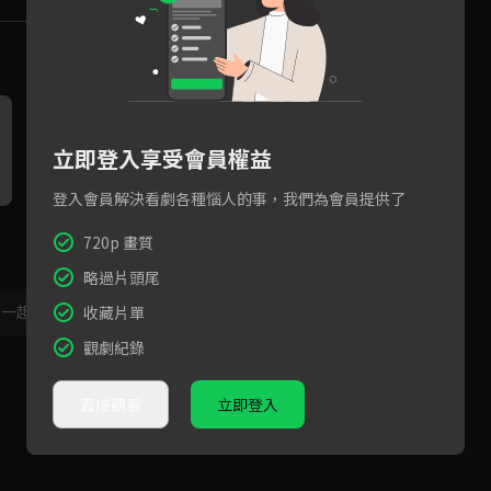
立即登入享受會員權益
登入會員解決看劇各種惱人的事，我們為會員提供了
代高政昏迷竟是有人陷害，屈
屈夢汝嫁給救命恩人，身份竟
720p 畫質
夢汝當場指認兇手！
是自己初戀的弟弟？
略過片頭尾
，一起共創新版留言功能！
顯示更多
收藏片單
觀劇紀錄
直接觀看
立即登入