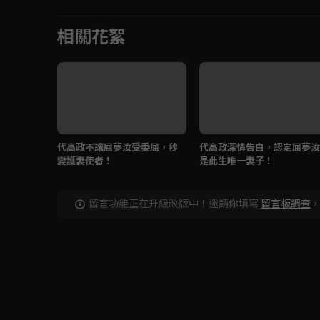
相關花絮
代高政不讓屈夢汝受委屈，秒
代高政深情告白，認定屈夢汝
變護妻使者！
是此生唯一妻子！
留言功能正在升級改版中！邀請你填寫
留言板調查