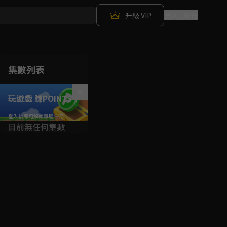
升級 VIP
登入 / 註冊
集數列表
玩遊戲 賺POINTS！
目前無任何集數