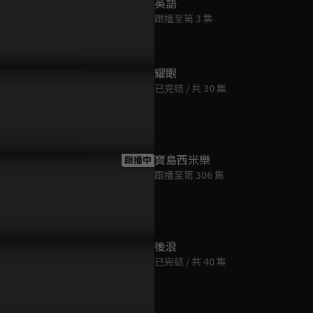
英語
跟播至第 3 集
耀眼
已完結 / 共 30 集
寶島西米樂
跟播中
跟播至第 306 集
後浪
已完結 / 共 40 集