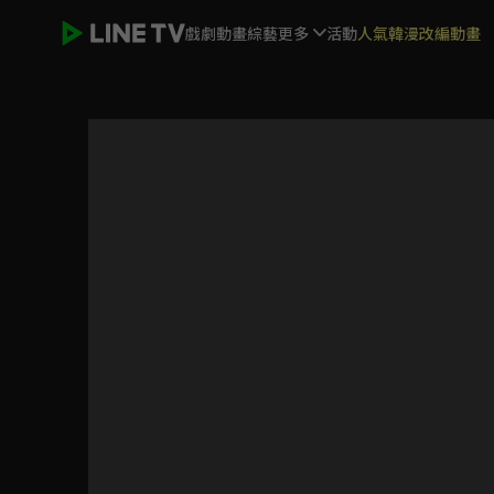
戲劇
動畫
綜藝
更多
活動
人氣韓漫改編動畫
步步為陷