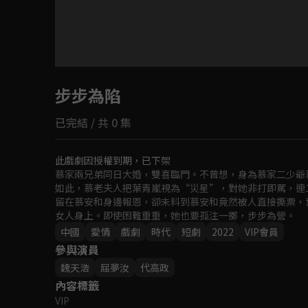
目前未允許這部影片在你所在的地區播放
步步為陷
如有不便請見諒
已完結 / 共 0 集
回首頁
此戲劇因授權到期，已下架
慕家兩兄弟同日大婚，雙喜臨門。不曾想，身為慕家二少爺
如此，慕老夫人把葉青嵐視為“災星”，對她非打即罵，連
留在慕安和身邊報恩，卻未料到慕安和竟然被人直接撕票，
女人身上。即使困難重重，她也要孤注一擲，步步為營。
中國
愛情
戲劇
時代
短劇
2022
VIP會員
參與演員
魏天浩
屈夢汝
代高政
內容標籤
VIP