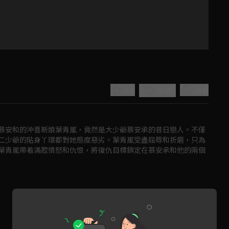
3.9
分享
收藏
慕安和的沖喜新娘葉青嵐，竟然是大少爺慕安承的昔日戀人。不僅
二少爺的貼身丫環都對她態度惡劣。葉青嵐受盡屈辱和折磨，只為
葉青嵐帶着滿腔憤怒和仇恨，將復仇目標鎖定在慕安承和他的兩個
Play
Video