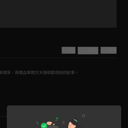
5.0
分享
收藏
軍閥家，與嗜血軍閥方天逸相愛相殺的故事。
Play
Video