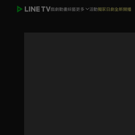
戲劇
動畫
綜藝
更多
活動
獨家日劇全新開播
千金丫環