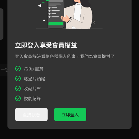
立即登入享受會員權益
又用同一招！代高政的交換條
語出驚人！代高政揚言要搶姪
代
件是要親一下！
子未婚妻！
吃
登入會員解決看劇各種惱人的事，我們為會員提供了
720p 畫質
，一起共創新版留言功能！
顯示更多
略過片頭尾
收藏片單
觀劇紀錄
直接觀看
立即登入