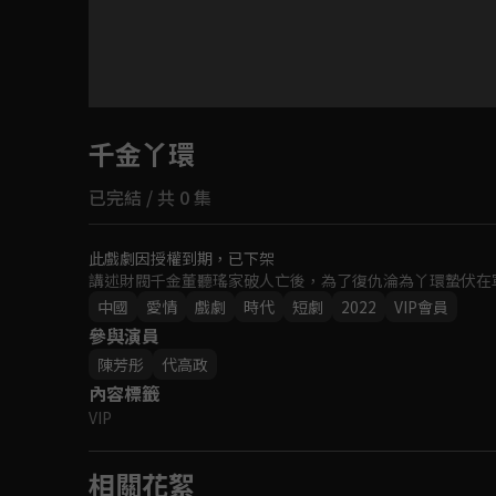
目前未允許這部影片在你所在的地區播放
千金丫環
如有不便請見諒
已完結 / 共 0 集
回首頁
此戲劇因授權到期，已下架
講述財閥千金董聽瑤家破人亡後，為了復仇淪為丫環蟄伏在
中國
愛情
戲劇
時代
短劇
2022
VIP會員
參與演員
陳芳彤
代高政
內容標籤
VIP
相關花絮