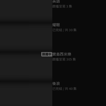
英語
跟播至第 3 集
耀眼
已完結 / 共 30 集
高政能為心愛之人擋子彈，
傾心付出卻不被在乎，代高政
不許嫁給別
藥卻還要陳芳彤哄
直接霸王硬上弓
吻陳芳彤
寶島西米樂
跟播中
跟播至第 305 集
後浪
已完結 / 共 40 集