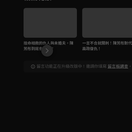
捨命相救的仇人與未婚夫，陳
一言不合就開刺！陳芳彤對代
芳彤到底會選誰？
高政復仇！
留言功能正在升級改版中！邀請你填寫
留言板調查