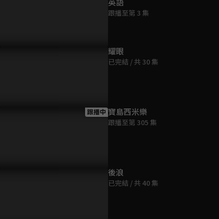
英語
跟播至第 3 集
耀眼
已完結 / 共 30 集
高政能為心愛之人擋子彈，
傾心付出卻不被在乎，代高政
不許嫁給別
藥卻還要陳芳彤哄
直接霸王硬上弓
吻陳芳彤
寶島西米樂
跟播中
跟播至第 305 集
後浪
已完結 / 共 40 集