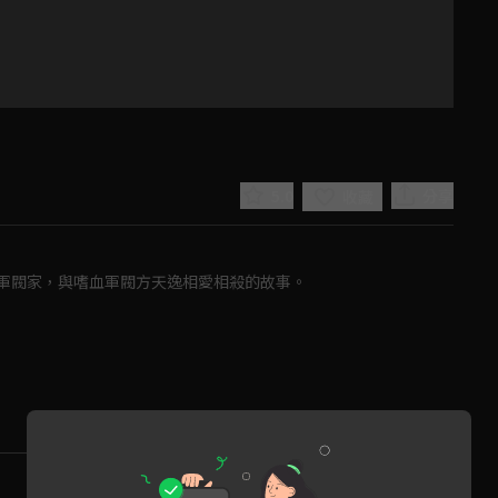
5.0
分享
收藏
軍閥家，與嗜血軍閥方天逸相愛相殺的故事。
Play
Video