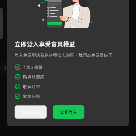
立即登入享受會員權益
又用同一招！代高政的交換條
語出驚人！代高政揚言要搶姪
代
件是要親一下！
子未婚妻！
吃
登入會員解決看劇各種惱人的事，我們為會員提供了
720p 畫質
，一起共創新版留言功能！
顯示更多
略過片頭尾
收藏片單
觀劇紀錄
直接觀看
立即登入