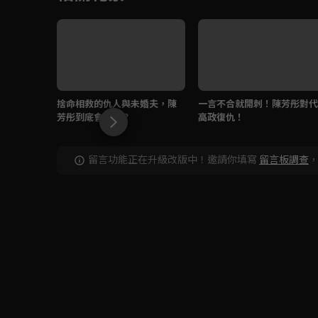
捨命相救的仇人與未婚夫，陳
一言不合就開刺！陳芳彤對代
芳彤到底會選誰？
高政復仇！
留言功能正在升級改版中！邀請你填寫
留言板調查