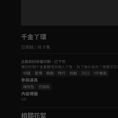
目前未允許這部影片在你所在的地區播放
千金丫環
如有不便請見諒
已完結 / 共 0 集
回首頁
此戲劇因授權到期，已下架
講述財閥千金董聽瑤家破人亡後，為了復仇淪為丫環蟄伏在
中國
愛情
戲劇
時代
短劇
2022
VIP會員
參與演員
陳芳彤
代高政
內容標籤
VIP
相關花絮