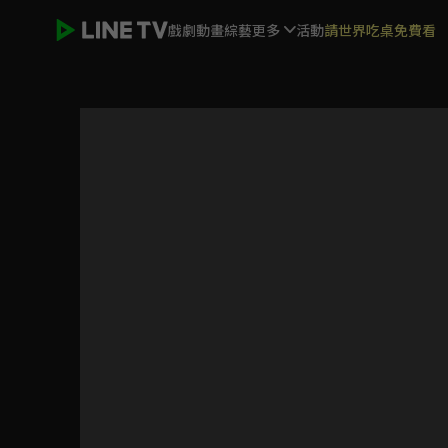
戲劇
動畫
綜藝
更多
活動
請世界吃桌免費看
千金丫環