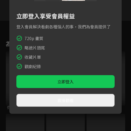
立即登入享受會員權益
5
6
7
8
9
10
11
登入會員解決看劇各種惱人的事，我們為會員提供了
720p 畫質
為您推薦
略過片頭尾
收藏片單
觀劇紀錄
立即登入
直接觀看
你的世界我們懂
整你的人生
富貴平安