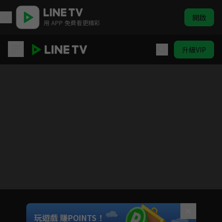
開啟
用 APP 免費看更精彩
升級VIP
辣媽正傳
目前未允許這部影片在你所在的地區播放
如有不便請見諒
Unmute
玩遊戲 賺POINTS！