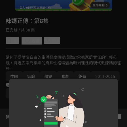
回首頁
登入後即可解鎖專屬任務
Play
辣媽正傳
：第8集
已完結 / 共 38 集
4.4
分享
收藏
講述了從隨性自由的生活態度轉變成敢於承擔家庭責任的年輕母
親，將過去崇尚享樂的麻辣性格轉變為時尚理性的現代派辣媽的經
歷。
中國
家庭
都會
喜劇
免費
2011-2015
參與演員
孫儷
張譯
明道
鄔君梅
集數列表
反序