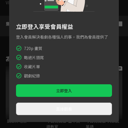
VIP
集數列表
反序
立即登入享受會員權益
登入會員解決看劇各種惱人的事，我們為會員提供了
720p 畫質
為您推薦
略過片頭尾
收藏片單
跟播中
跟播中
跟播中
觀劇紀錄
立即登入
直接觀看
請世界吃桌
今日免費版-空中英
今日免費版-大家說
語教室
英語