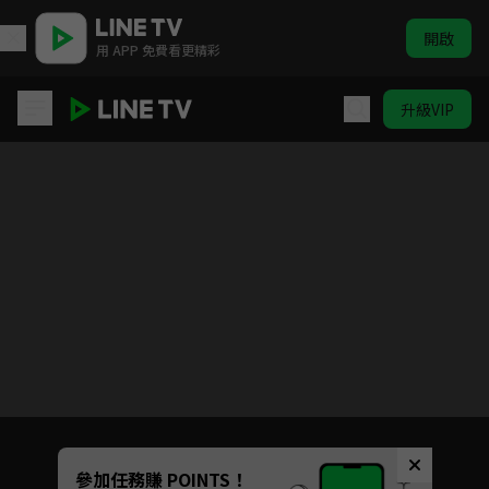
開啟
用 APP 免費看更精彩
升級VIP
奇蹟的兄弟
目前未允許這部影片在你所在的地區播放
如有不便請見諒
Unmute
參加任務賺 POINTS！