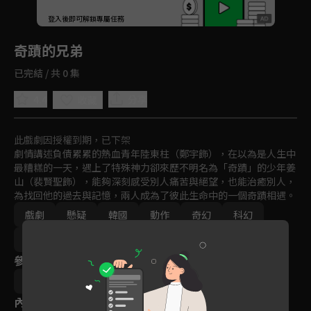
回首頁
登入後即可解鎖專屬任務
Play
奇蹟的兄弟
已完結 / 共 0 集
4.4
分享
收藏
此戲劇因授權到期，已下架
劇情講述負債累累的熱血青年陸東柱（鄭宇飾），在以為是人生中
最糟糕的一天，遇上了特殊神力卻來歷不明名為「奇蹟」的少年姜
山（裴賢聖飾），能夠深刻感受別人痛苦與絕望，也能治癒別人，
為找回他的過去與記憶，兩人成為了彼此生命中的一個奇蹟相遇。
戲劇
懸疑
韓國
動作
奇幻
科幻
格鬥
熱血
冒險
日語
2023
VIP會員
參與演員
鄭宇
裴賢聖
朴有琳
吳萬石
李己雨
內容標籤