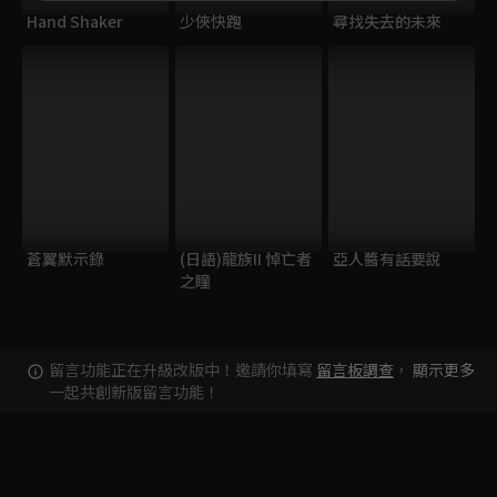
Hand Shaker
少俠快跑
尋找失去的未來
蒼翼默示錄
(日語)龍族II 悼亡者
亞人醬有話要說
之瞳
留言功能正在升級改版中！邀請你填寫
留言板調查
，
顯示更多
一起共創新版留言功能！