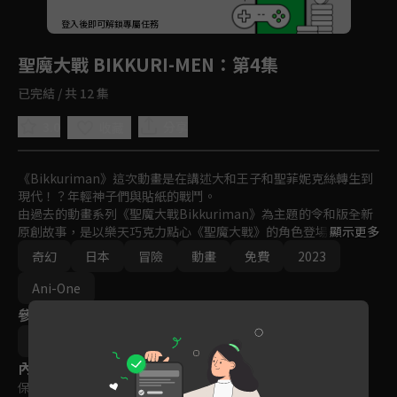
回首頁
登入後即可解鎖專屬任務
Play
聖魔大戰 BIKKURI-MEN
：第4集
已完結 / 共 12 集
3.0
分享
收藏
《Bikkuriman》這次動畫是在講述大和王子和聖菲妮克絲轉生到
現代！？年輕神子們與貼紙的戰鬥。

由過去的動畫系列《聖魔大戰Bikkuriman》為主題的令和版全新
原創故事，是以樂天巧克力點心《聖魔大戰》的角色登場活躍的物
顯示更多
語。
奇幻
日本
冒險
動畫
免費
2023
Ani-One
參與演員
月見里智弘
內容標籤
保護級