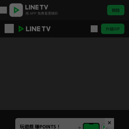
開啟
用 APP 免費看更精彩
升級VIP
聖魔大戰 BIKKURI-MEN
目前未允許這部影片在你所在的地區播放
如有不便請見諒
Unmute
玩遊戲 賺POINTS！