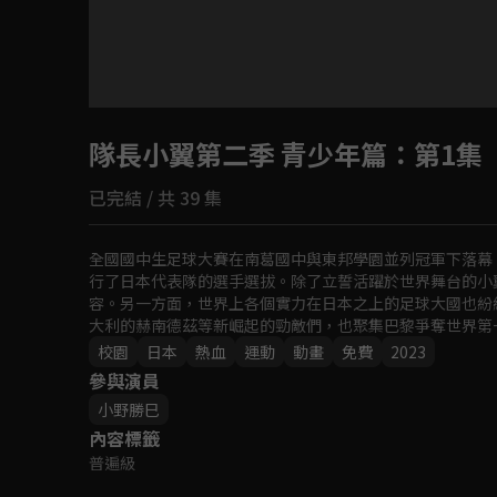
目前未允許這部影片在你所在的地區播放
隊長小翼第二季 青少年篇
如有不便請見諒
：第1集
已完結 / 共 39 集
回首頁
全國國中生足球大賽在南葛國中與東邦學園並列冠軍下落幕
行了日本代表隊的選手選拔。除了立誓活躍於世界舞台的小
容。另一方面，世界上各個實力在日本之上的足球大國也紛
大利的赫南德茲等新崛起的勁敵們，也聚集巴黎爭奪世界第一
賭上夢想與驕傲的激鬥從現在開始了！！
校園
日本
熱血
運動
動畫
免費
2023
參與演員
小野勝巳
內容標籤
普遍級