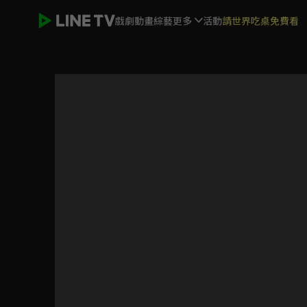
戲劇
動畫
綜藝
更多
活動
請世界吃桌免費看
隊長小翼第二季 青少年篇