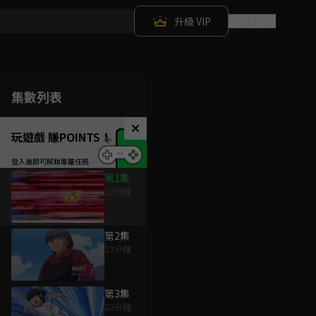
升級 VIP
登入 / 註冊
集數列表
玩遊戲 賺POINTS！
第1集
23分鐘
第2集
23分鐘
第3集
23分鐘