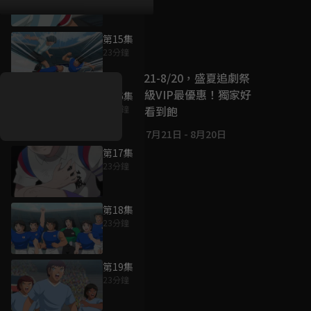
第15集
好康資訊
23分鐘
7/21-8/20，盛夏追劇祭
升級VIP最優惠！獨家好
第16集
戲看到飽
23分鐘
7月21日
-
8月20日
第17集
23分鐘
第18集
23分鐘
第19集
23分鐘