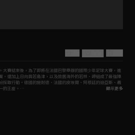
5.0
分享
收藏
。大賽結束後，為了即將在法國巴黎舉辦的國際少年足球大賽，進
翼，還加上日向與若島津，以及旅居海外的若林、岬組成了最強陣
紛採取行動。德國的施耐德、法國的皮埃爾、阿根廷的迪亞斯、義
的王座。

顯示更多
Play
Video