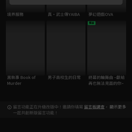
境界服務
真・武士傳YAIBA
夢幻遊戲OVA
獨家
黑執事 Book of
男子高校生的日常
終幕的輪舞曲 –獻給
Murder
再也無法見面的你–
留言功能正在升級改版中！邀請你填寫
留言板調查
，
顯示更多
一起共創新版留言功能！