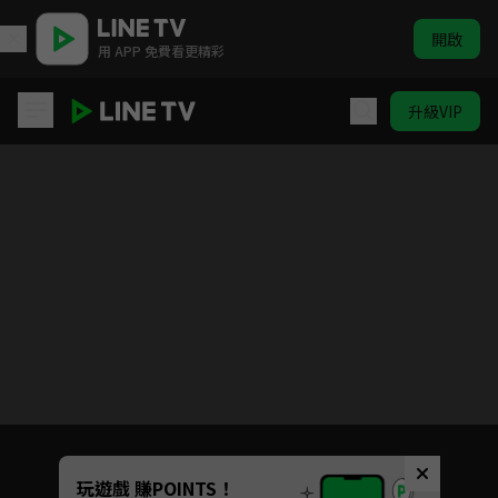
開啟
用 APP 免費看更精彩
升級VIP
『催眠麥克風-Division Rap Battle-』Rhyme Anima +
目前未允許這部影片在你所在的地區播放
如有不便請見諒
Unmute
玩遊戲 賺POINTS！