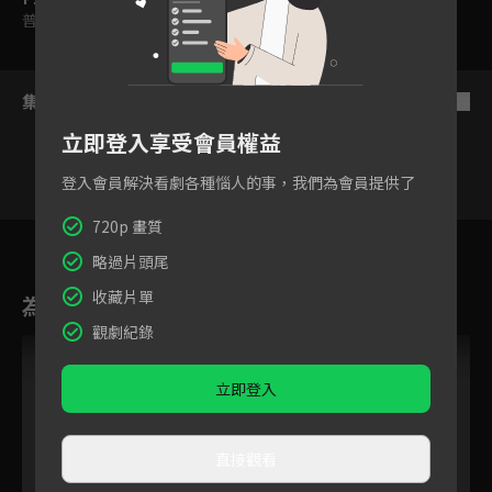
普遍級
集數列表
反序
立即登入享受會員權益
登入會員解決看劇各種惱人的事，我們為會員提供了
720p 畫質
8
9
10
11
12
13
略過片頭尾
收藏片單
為您推薦
觀劇紀錄
立即登入
直接觀看