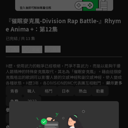
回首頁
登入後即可解鎖專屬任務
Play
『催眠麥克風-Division Rap Battle-』Rhym
e Anima +
：第12集
已完結 / 共 13 集
5.0
分享
收藏
H歷，使用武力的戰爭已經根絕，鬥爭不靠武力，而是以能夠干擾
人類精神的特殊麥克風取代，其名為「催眠麥克風」。藉由這個麥
克風唱出的歌詞可以影響人類的交感神經和副交感神經，使人變成
各種狀態。H歷3年，各DIVISION的MC代表團互相戰鬥，開始了DI
顯示更多
VISION RAP BATTLE，獲勝的地區可以得到領地以外的領土。

青春
職人
格鬥
日本
熱血
動畫
背負著DIVISION的男人們開始了新的戰鬥！
免費
2023
參與演員
小野勝巳
內容標籤