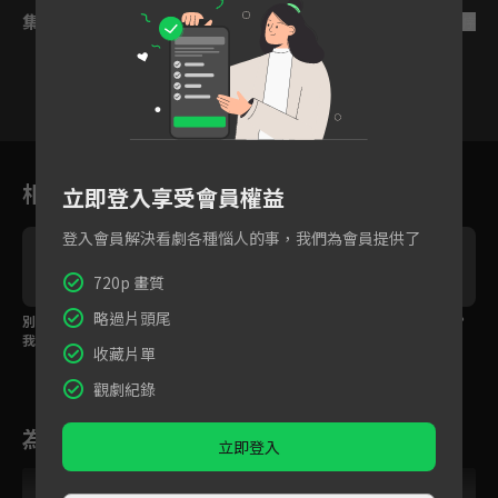
集數列表
反序
1
2
3
4
5
6
相關花絮
立即登入享受會員權益
登入會員解決看劇各種惱人的事，我們為會員提供了
720p 畫質
略過片頭尾
別看煩心事了，多看看
是夢嗎？海邊浪漫求
你猜我喜歡什麼口味？
我吧！
婚！
收藏片單
觀劇紀錄
為您推薦
立即登入