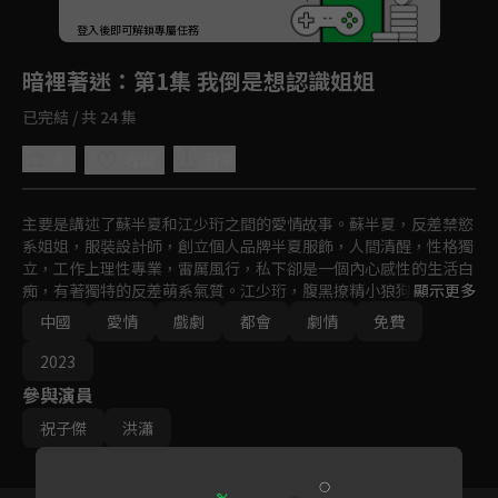
回首頁
登入後即可解鎖專屬任務
Play
暗裡著迷
：第1集 我倒是想認識姐姐
已完結 / 共 24 集
4.7
分享
收藏
主要是講述了蘇半夏和江少珩之間的愛情故事。蘇半夏，反差禁慾
系姐姐，服裝設計師，創立個人品牌半夏服飾，人間清醒，性格獨
立，工作上理性專業，雷厲風行，私下卻是一個內心感性的生活白
痴，有著獨特的反差萌系氣質。江少珩，腹黑撩精小狼狗，南橋大
顯示更多
學高材生，江氏集團二少爺，外表俊朗，身材健美，堪稱行走的荷
中國
愛情
戲劇
都會
劇情
免費
爾蒙，性格高冷深沉，心思縝密，處世果決冷靜，但是他並非是花
花公子，卻愛情套路滿點，情話滿分。
2023
參與演員
祝子傑
洪瀟