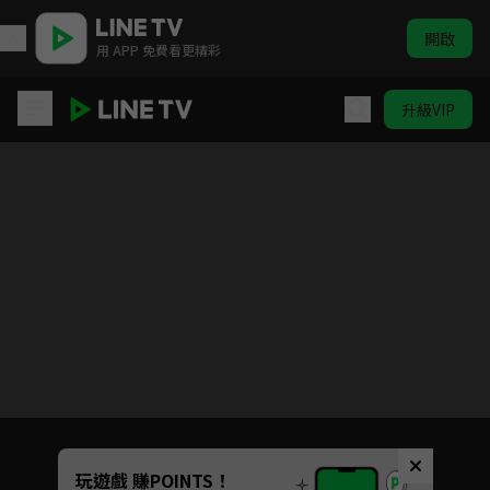
開啟
用 APP 免費看更精彩
升級VIP
暗裡著迷
目前未允許這部影片在你所在的地區播放
如有不便請見諒
Unmute
玩遊戲 賺POINTS！