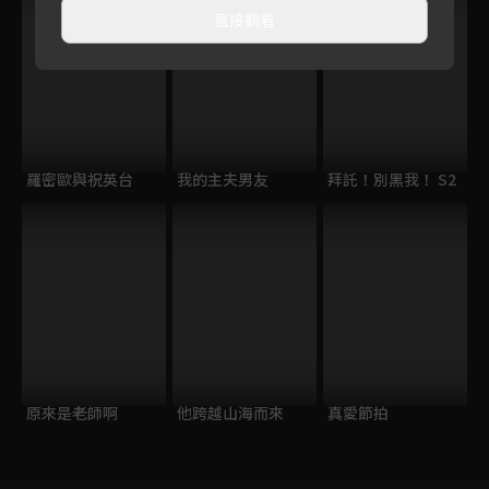
直接觀看
羅密歐與祝英台
我的主夫男友
拜託！別黑我！ S2
原來是老師啊
他跨越山海而來
真愛節拍