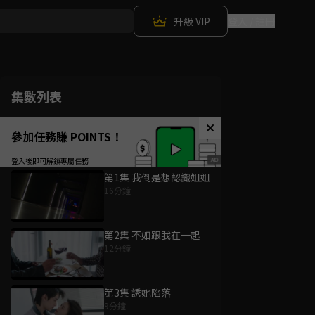
升級 VIP
登入 / 註冊
集數列表
參加任務賺 POINTS！
第1集 我倒是想認識姐姐
16分鐘
第2集 不如跟我在一起
12分鐘
第3集 誘她陷落
9分鐘