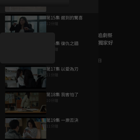
第15集 遲到的驚喜
好康資訊
12分鐘
7/21-8/20，盛夏追劇祭
升級VIP最優惠！獨家好
第16集 復仇之牆
戲看到飽
12分鐘
7月21日
-
8月20日
第17集 以愛為刃
11分鐘
第18集 我害怕了
10分鐘
第19集 一票否決
11分鐘