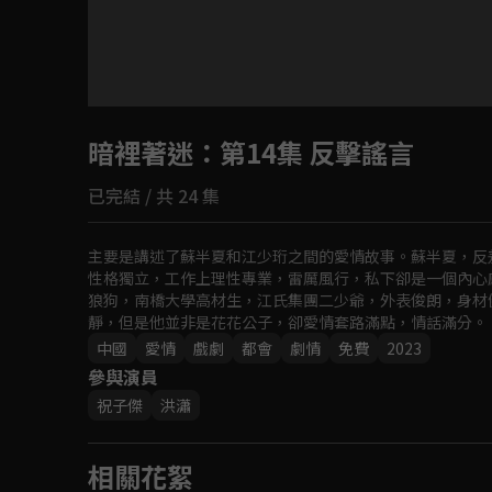
目前未允許這部影片在你所在的地區播放
暗裡著迷
如有不便請見諒
：第14集 反擊謠言
已完結 / 共 24 集
回首頁
主要是講述了蘇半夏和江少珩之間的愛情故事。蘇半夏，反
性格獨立，工作上理性專業，雷厲風行，私下卻是一個內心
狼狗，南橋大學高材生，江氏集團二少爺，外表俊朗，身材
靜，但是他並非是花花公子，卻愛情套路滿點，情話滿分。
中國
愛情
戲劇
都會
劇情
免費
2023
參與演員
祝子傑
洪瀟
相關花絮