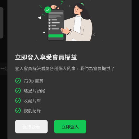
你猜我喜歡什麼口味？
姊姊主動開房間等弟弟情人給
原
驚喜？
立即登入享受會員權益
登入會員解決看劇各種惱人的事，我們為會員提供了
，一起共創新版留言功能！
顯示更多
720p 畫質
略過片頭尾
收藏片單
觀劇紀錄
直接觀看
立即登入