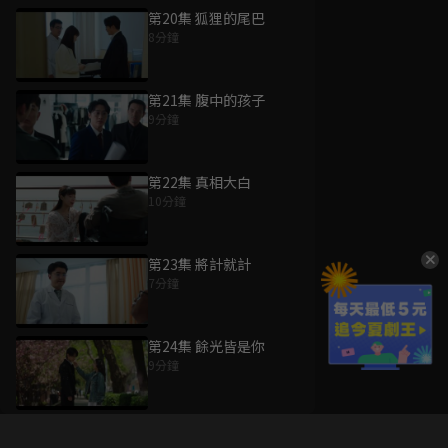
第20集 狐狸的尾巴
8分鐘
第21集 腹中的孩子
9分鐘
第22集 真相大白
10分鐘
第23集 將計就計
7分鐘
第24集 餘光皆是你
9分鐘