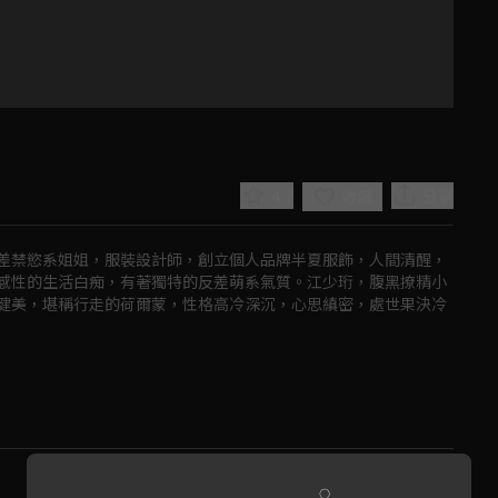
4.7
分享
收藏
差禁慾系姐姐，服裝設計師，創立個人品牌半夏服飾，人間清醒，
感性的生活白痴，有著獨特的反差萌系氣質。江少珩，腹黑撩精小
健美，堪稱行走的荷爾蒙，性格高冷深沉，心思縝密，處世果決冷
Play
Video