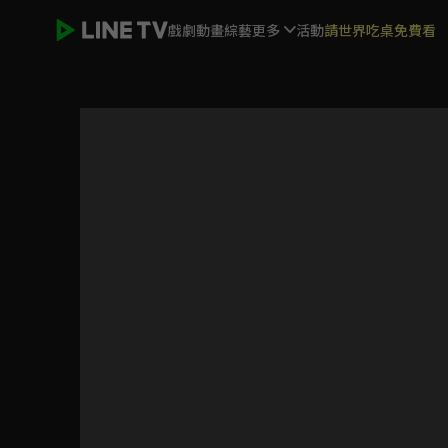
戲劇
動畫
綜藝
更多
活動
請世界吃桌免費看
暗裡著迷