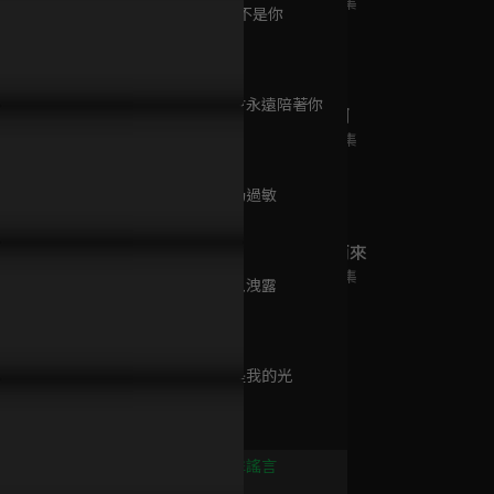
已完結 / 共 12 集
第9集 如果不是你
13分鐘
第10集 我會永遠陪著你
原來是老師啊
11分鐘
已完結 / 共 40 集
來皮尺還有這用途！
救贖之吻！你是我的光
謊言被拆穿
第11集 牛奶過敏
8分鐘
他跨越山海而來
已完結 / 共 20 集
第12集 內鬼洩露
7分鐘
第13集 你是我的光
真愛節拍
11分鐘
已完結 / 共 8 集
第14集 反擊謠言
9分鐘