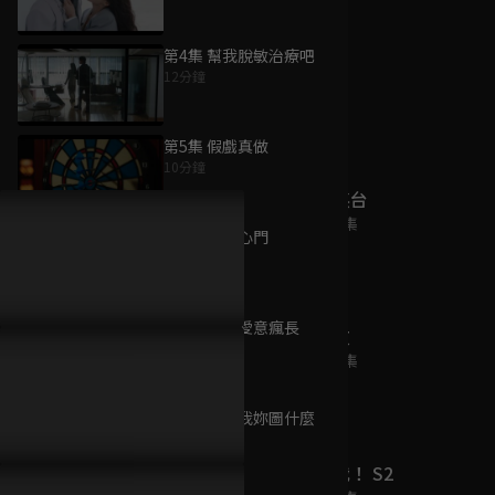
第4集 幫我脫敏治療吧
12分鐘
為您推薦
第5集 假戲真做
10分鐘
羅密歐與祝英台
已完結 / 共 25 集
第6集 輕扣心門
13分鐘
第7集 任由愛意瘋長
我的主夫男友
10分鐘
已完結 / 共 27 集
第8集 傷害我妳圖什麼
9分鐘
拜託！別黑我！ S2