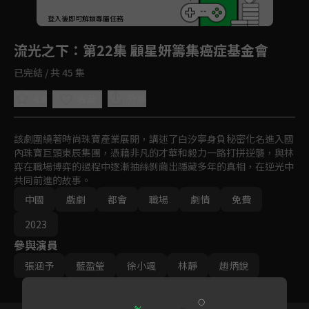
回首頁
登入後即可解鎖專屬任務
Play
流光之下
：第22集 顧星妍籌集癌症基金會
已完結 / 共 45 集
4.8
分享
收藏
該劇圍繞著時尚珠寶產業展開，講述了白汐寧身負秘密化名進入國
內珠寶巨頭東辰集團，憑藉非凡的才華和毅力一路打拼逆襲，與林
弈在職場博弈的過程中逐漸抽絲剝繭出隱藏多年的真相，在逆光中
共同前進的故事。
中國
戲劇
都會
職場
劇情
免費
2023
參與演員
張涵予
藍盈瑩
徐小颯
林靜
趙炳銳