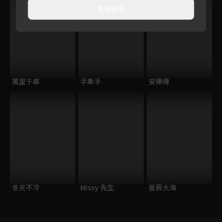
直接觀看
萬里千尋
手牽手
安樂傳
冬天不冷
Missy 先生
星辰大海