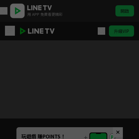
開啟
用 APP 免費看更精彩
升級VIP
流光之下
目前未允許這部影片在你所在的地區播放
如有不便請見諒
Unmute
玩遊戲 賺POINTS！