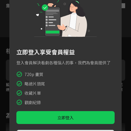
集數列表
反序
19
20
21
22
23
24
2
相關花絮
立即登入享受會員權益
登入會員解決看劇各種惱人的事，我們為會員提供了
720p 畫質
略過片頭尾
藍盈瑩遇職場騷擾！想
牆頭草組員！得知藍盈
藍盈瑩的努力即將開花
達成目的就得釋出「誠
瑩要成立品牌就來抱大
結果，董事長點頭同意
收藏片單
意」？
腿
成立新品牌
觀劇紀錄
為您推薦
立即登入
VIP