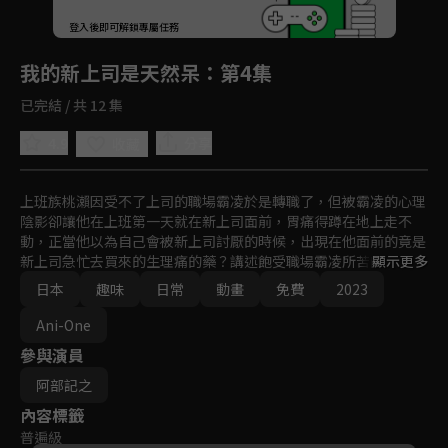
回首頁
登入後即可解鎖專屬任務
Play
我的新上司是天然呆
：第4集
已完結 / 共 12 集
4.9
分享
收藏
上班族桃瀨因受不了上司的職場霸凌於是轉職了，但被霸凌的心理
陰影卻讓他在上班第一天就在新上司面前，胃痛得蹲在地上走不
動，正當他以為自己會被新上司討厭的時候，出現在他面前的竟是
新上司急忙去買來的生理痛的藥？講述飽受職場霸凌所苦的下屬，
顯示更多
被天然呆的新上司療癒心靈的輕鬆日常故事！
日本
趣味
日常
動畫
免費
2023
Ani-One
參與演員
阿部記之
內容標籤
普遍級