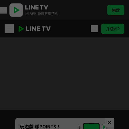
開啟
用 APP 免費看更精彩
升級VIP
我的新上司是天然呆
目前未允許這部影片在你所在的地區播放
如有不便請見諒
Unmute
玩遊戲 賺POINTS！