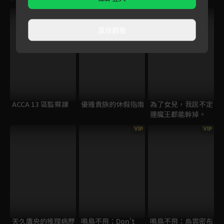
直接觀看
ACCA 13 區監察課
優雅貴族的休假指南
為了女兒，我說不定
連魔王都能幹掉。
VIP
VIP
天久鷹央的推理病歷
鳴鳥不飛：Don't
鳴鳥不飛：烏雲密布