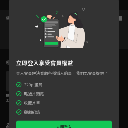
集數列表
反序
1
2
3
4
5
6
7
相關花絮
立即登入享受會員權益
登入會員解決看劇各種惱人的事，我們為會員提供了
720p 畫質
略過片頭尾
預告：桃瀨帶著被上份
工作職場霸凌的陰影，
收藏片單
來到了新公司卻遇到...
觀劇紀錄
為您推薦
立即登入