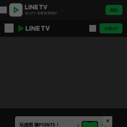
開啟
用 APP 免費看更精彩
升級VIP
愛犬訊號
目前未允許這部影片在你所在的地區播放
如有不便請見諒
Unmute
玩遊戲 賺POINTS！