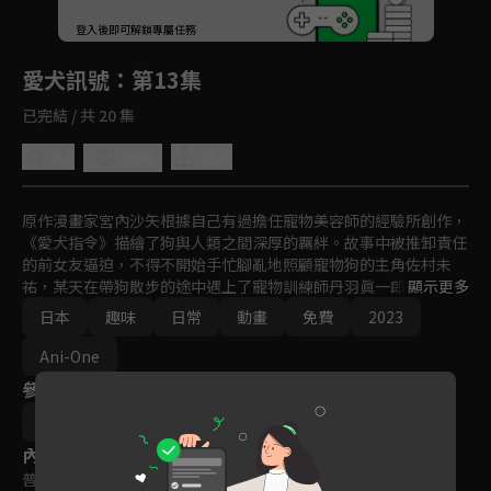
回首頁
登入後即可解鎖專屬任務
Play
愛犬訊號
：第13集
已完結 / 共 20 集
4.8
分享
收藏
原作漫畫家宮內沙矢根據自己有過擔任寵物美容師的經驗所創作，
《愛犬指令》描繪了狗與人類之間深厚的羈絆。故事中被推卸責任
的前女友逼迫，不得不開始手忙腳亂地照顧寵物狗的主角佐村未
祐，某天在帶狗散步的途中遇上了寵物訓練師丹羽眞一郎，人生也
顯示更多
因此產生了巨大的變化。
日本
趣味
日常
動畫
免費
2023
Ani-One
參與演員
石浜真史
內容標籤
普遍級