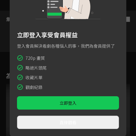
集數列表
反序
立即登入享受會員權益
登入會員解決看劇各種惱人的事，我們為會員提供了
10
11
12
13
14
15
1
720p 畫質
略過片頭尾
為您推薦
收藏片單
觀劇紀錄
立即登入
直接觀看