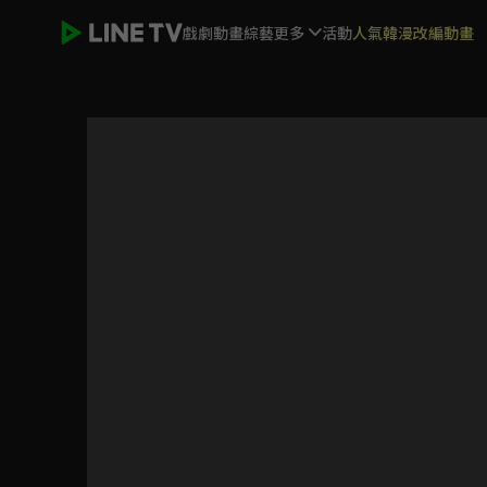
戲劇
動畫
綜藝
更多
活動
人氣韓漫改編動畫
鴨乃橋論的禁忌推理