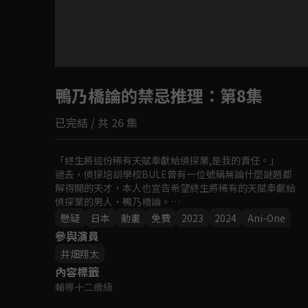
目前未允許這部影片在你所在的地區播放
鴨乃橋論的禁忌推理
如有不便請見諒
：第8集
已完結 / 共 26 集
回首頁
「終生將這份稀有天賦奉獻給偵探業,是我的責任。」

過去，偵探培訓學校BULE曾有一位號稱無論什麼謎題都

解得開的天才，本人也宣告希望終生將稀有的天賦奉獻給

偵探業的男人・鴨乃橋論。

但是他作為偵探卻有個致命的缺陷！！

懸疑
日本
動畫
免費
2023
2024
Ani-One
破案率100%！犯人逮捕率卻是0%！？

參與演員
有苦難言的偵探鴨乃橋論將與單純呆傻的搜查一課刑警一

井畑翔太
色都都丸聯手，華麗地解開所有的謎題！
內容標籤
輔導十二歲級