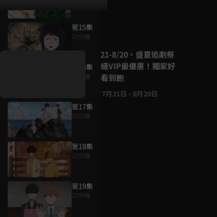
第15集
好康資訊
23分鐘
7/21-8/20，盛夏追劇祭
升級VIP最優惠！獨家好
第16集
戲看到飽
23分鐘
7月21日
-
8月20日
第17集
23分鐘
第18集
23分鐘
第19集
23分鐘