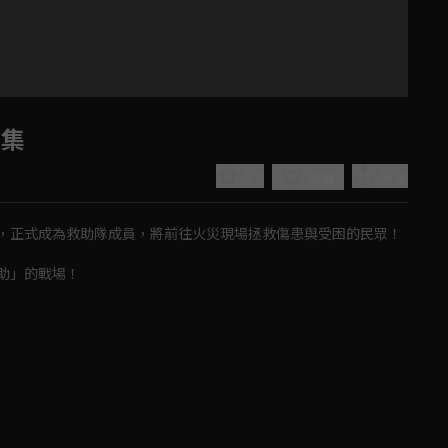
0集
5.0
分享
收藏
，正式成為救助隊成員，將前往火災現場拯救傷患與受困的民眾！
助」的戰場！
Play
Video