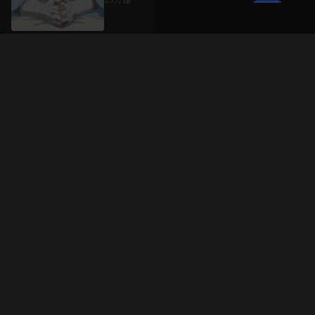
升級方案
客服中心
會員權益
關於我們
VIP方案
服務公告
用戶服務條款
廣告刊登
主題訂閱
常見問題
付費服務條款
行銷合作
工作機會