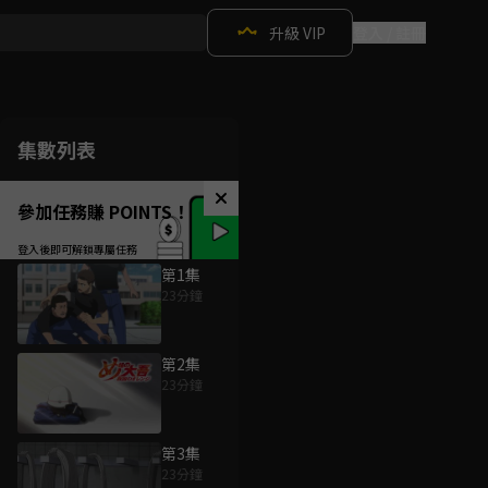
升級 VIP
登入 / 註冊
集數列表
參加任務賺 POINTS！
第1集
23分鐘
第2集
23分鐘
第3集
23分鐘