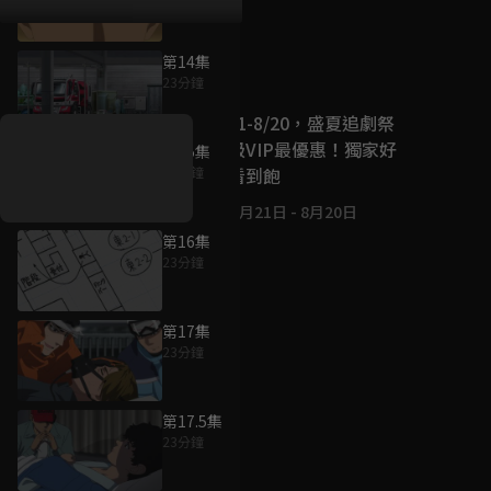
第14集
好康資訊
23分鐘
7/21-8/20，盛夏追劇祭
升級VIP最優惠！獨家好
第15集
戲看到飽
23分鐘
7月21日
-
8月20日
第16集
23分鐘
第17集
23分鐘
第17.5集
23分鐘