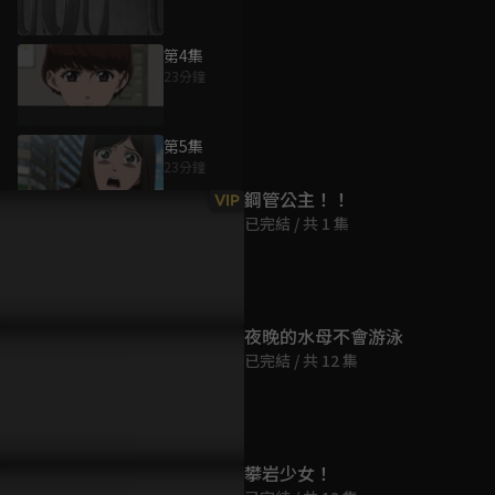
第4集
23分鐘
為您推薦
第5集
23分鐘
鋼管公主！！
VIP
已完結 / 共 1 集
第6集
23分鐘
第7集
夜晚的水母不會游泳
23分鐘
已完結 / 共 12 集
第8集
23分鐘
攀岩少女！