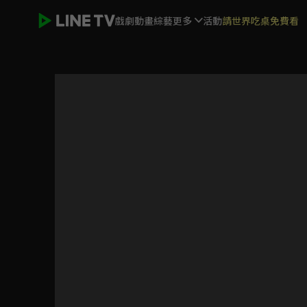
戲劇
動畫
綜藝
更多
活動
請世界吃桌免費看
烈焰先鋒 救國的橘衣消防員