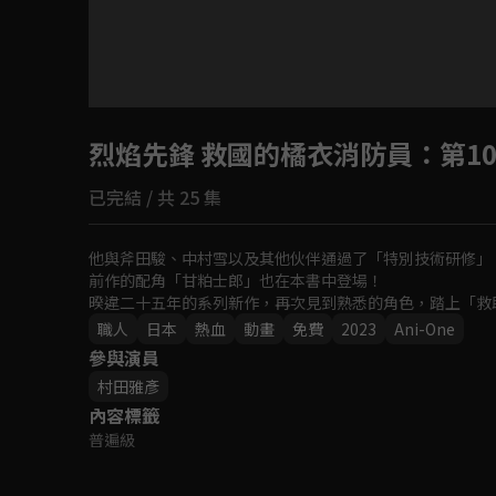
目前未允許這部影片在你所在的地區播放
烈焰先鋒 救國的橘衣消防員
如有不便請見諒
：第1
已完結 / 共 25 集
回首頁
他與斧田駿、中村雪以及其他伙伴通過了「特別技術研修」
前作的配角「甘粕士郎」也在本書中登場！

暌違二十五年的系列新作，再次見到熟悉的角色，踏上「救
職人
日本
熱血
動畫
免費
2023
Ani-One
參與演員
村田雅彥
內容標籤
普遍級