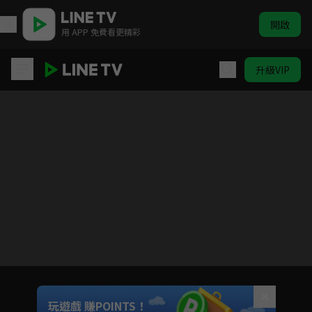
開啟
用 APP 免費看更精彩
升級VIP
燃油車鬥魂
目前未允許這部影片在你所在的地區播放
如有不便請見諒
Unmute
玩遊戲 賺POINTS！