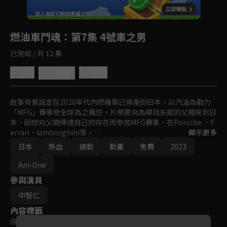
回首頁
登入後即可解鎖專屬任務
Play
燃油車鬥魂
：第7集 4號車之男
已完結 / 共 12 集
4.9
分享
收藏
故事背景設定在2020年代內燃機車已停產的日本，以汽油為動力
「MFG」賽事使全球為之瘋狂。片桐夏向為尋找失蹤的父親來到日
本，因想向父親傳達自己的存在而參加MFG賽事。在Porsche 、F
errari、lamborghini等。

顯示更多
超跑參賽的局面下，夏向以2.0 L無渦輪增壓的Toyota 86迎戰敵
日本
熱血
運動
動畫
免費
2023
手。

夏向與寄宿家庭獨身女西園寺戀之間的故事，還有MFG賽車手們互
Ani-One
相交流技術及想法，多條故事線同時展開。
參與演員
中智仁
內容標籤
保護級