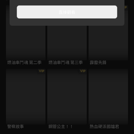
VIP
直接觀看
燃油車鬥魂 第二季
燃油車鬥魂 第三季
霹靂先鋒
VIP
VIP
警察故事
鋼管公主！！
熱血硬派國雄君