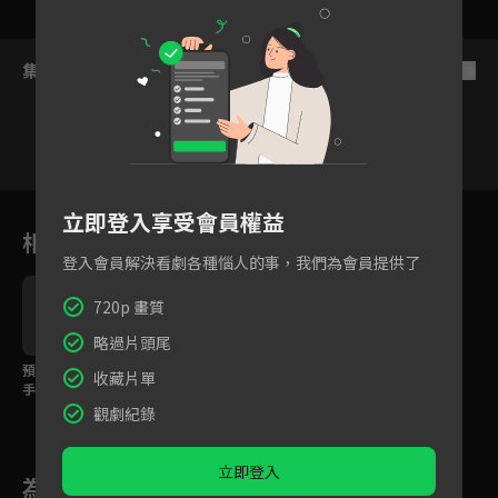
集數列表
反序
4
5
6
7
8
9
1
立即登入享受會員權益
相關花絮
登入會員解決看劇各種惱人的事，我們為會員提供了
720p 畫質
略過片頭尾
預告：年僅19歲的車
預告：新型賽車的公路
收藏片單
手，要挑戰新的「公道
競賽即刻展開！
最速傳說」！
觀劇紀錄
立即登入
為您推薦