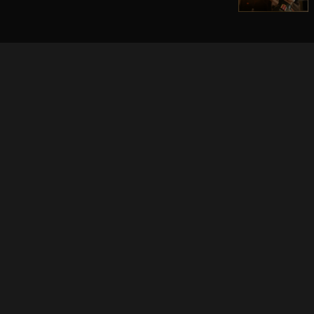
立即登入享受會員權益。
解鎖更多專屬功能，追劇更便利！
登入 / 註冊
巧克科技新媒體股份有限公司
©
2026
CHOCO Media Co. Ltd. ALL RIGHTS RESERVED.