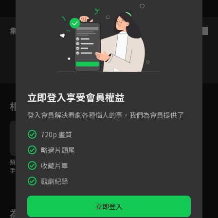
集數列表
反序
1
2
3
4
5
6
立即登入享受會員權益
相關花絮
登入會員解決看劇各種惱人的事，我們為會員提供了
720p 畫質
略過片頭尾
預告：年僅19歲的車
預告：新型賽車的公路
收藏片單
手，要挑戰新的「公道
競賽即刻展開！
最速傳說」！
觀劇紀錄
立即登入
為您推薦