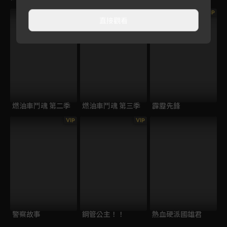
VIP
直接觀看
燃油車鬥魂 第二季
燃油車鬥魂 第三季
霹靂先鋒
VIP
VIP
警察故事
鋼管公主！！
熱血硬派國雄君