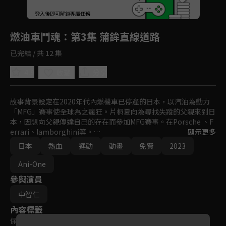
回首頁
登入後即可解鎖專屬任務
Play
燃油車鬥魂
：第3集 蒲鉾直線道路
已完結 / 共 12 集
4.9
分享
收藏
故事背景設定在2020年代內燃機車已停產的日本，以汽油為動力
「MFG」賽事使全球為之瘋狂。片桐夏向為尋找失蹤的父親來到日
本，因想向父親傳達自己的存在而參加MFG賽事。在Porsche 、F
errari、lamborghini等。

顯示更多
超跑參賽的局面下，夏向以2.0 L無渦輪增壓的Toyota 86迎戰敵
日本
熱血
運動
動畫
免費
2023
手。

夏向與寄宿家庭獨身女西園寺戀之間的故事，還有MFG賽車手們互
Ani-One
相交流技術及想法，多條故事線同時展開。
參與演員
中智仁
內容標籤
保護級