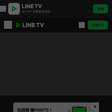
開啟
用 APP 免費看更精彩
升級VIP
燃油車鬥魂
目前未允許這部影片在你所在的地區播放
如有不便請見諒
Unmute
玩遊戲 賺POINTS！