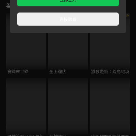
為您推薦
VIP
VIP
直接觀看
食鏽末世錄
全面霾伏
獵殺遊戲：荒島絕境