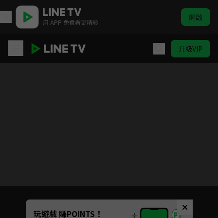
開啟
用 APP 免費看更精彩
升級VIP
暴食狂戰士 唯有我突破了所謂「等級」的概念
目前未允許這部影片在你所在的地區播放
如有不便請見諒
Unmute
玩遊戲 賺POINTS！