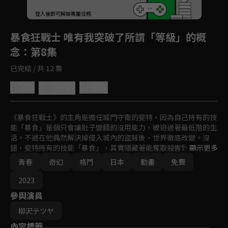
回首頁
登入後即可解鎖專屬任務
Play
暴食狂戰士 唯有我突破了所謂「等級」的概
念
：第8集
已完結 / 共 12 集
4.9
分享
收藏
《暴食狂戰士》的主角是擔任城門守衛的斐特，因為自己持有的技
能「暴食」是個只會讓肚子變餓的沒用能力，被迫過著最低階的生
活。不過在他偶然解決掉侵入城內的盜賊後，世界徹底改變。沒
錯，斐特持有的技能「暴食」，其實隱藏著能奪取殺害對象的技能
顯示更多
和能力值的驚人力量。就這樣，原本只能像隻螻蟻苟活下去的斐
青春
奇幻
格鬥
日本
動畫
免費
特，命運悄悄地，也迅速地開始轉動——。
2023
參與演員
柳沢テツヤ
內容標籤