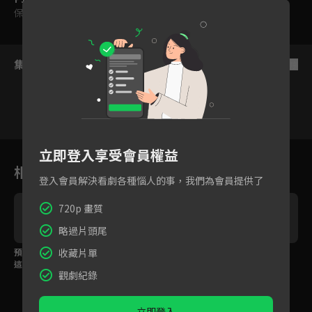
保護級
集數列表
反序
5
6
7
8
9
10
11
立即登入享受會員權益
相關花絮
登入會員解決看劇各種惱人的事，我們為會員提供了
720p 畫質
略過片頭尾
預告：任誰也無法阻止
收藏片單
預告：為了守護，而吞
預告：骰子已被擲下，
這個慾望
噬殆盡
再也無法回頭
觀劇紀錄
立即登入