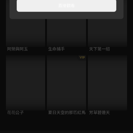
直接觀看
阿榮與阿玉
生命捕手
天下第一招
VIP
花花公子
夏日天空的那匹紅馬
芳草碧連天