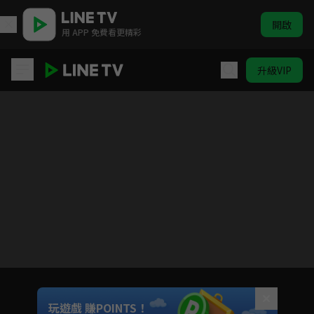
開啟
用 APP 免費看更精彩
升級VIP
阿叔
目前未允許這部影片在你所在的地區播放
如有不便請見諒
Unmute
玩遊戲 賺POINTS！