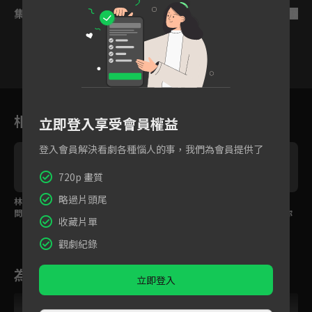
集數列表
反序
16
17
18
19
20
21
2
相關花絮
立即登入享受會員權益
登入會員解決看劇各種惱人的事，我們為會員提供了
720p 畫質
略過片頭尾
林玟誼為亡母出氣，逼
伊正道出當年真相，張
李之勤反對繼女婚事，
問小三李之勤：「給我
睿家兄妹發現被拋棄的
嫌棄王彩樺兒直嗆：你
收藏片單
道歉！」
真相！
家配不上！
觀劇紀錄
為您推薦
立即登入