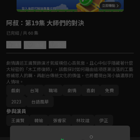
回首頁
登入後即可解鎖專屬任務
Play
阿叔
：第19集 大師們的對決
已完結 / 共 60 集
4.9
分享
收藏
劇情講述王識賢飾演才氣縱橫但心高氣傲，且心中似乎隱藏著什麼
大秘密的「木工修復師」，該戲探討如何藉由這項逐漸沒落的工藝
修補眾人的羈，再創台傳統文化的價值，也將體現台灣小鎮濃厚的
人情味。
戲劇
台灣
職場
劇情
喜劇
免費
2023
台語風華
參與演員
王識賢
韓瑜
張睿家
林玟誼
伊正