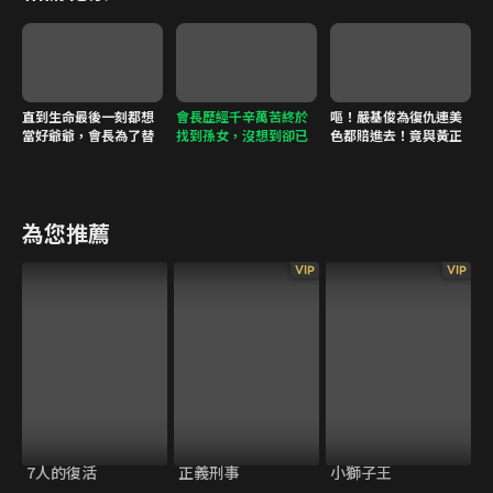
留
直到生命最後一刻都想
會長歷經千辛萬苦終於
嘔！嚴基俊為復仇連美
當好爺爺，會長為了替
找到孫女，沒想到卻已
色都賠進去！竟與黃正
孫女復仇甘願被炸成碎
成一具白骨
音進行超親密接觸
片
為您推薦
VIP
VIP
7人的復活
正義刑事
小獅子王