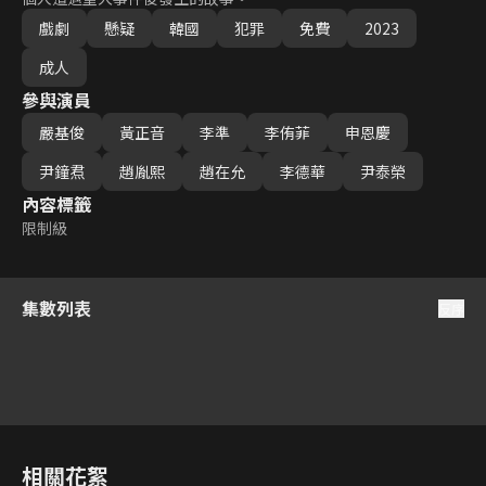
戲劇
懸疑
韓國
犯罪
免費
2023
成人
參與演員
嚴基俊
黃正音
李準
李侑菲
申恩慶
尹鐘焄
趙胤熙
趙在允
李德華
尹泰榮
內容標籤
限制級
集數列表
反序
1
2
3
4
5
6
相關花絮