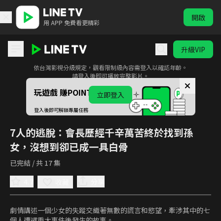
開啟
用 APP 免費看更精彩
升級VIP
此影音為限制級內容
依台灣影視分級規定，觀看限制級內容需登入以確認年齡。
7人的逃脫
請登入後即可播放完整影片。
玩遊戲 賺POINTS！
立即登入
登入後即可解鎖專屬任務
7人的逃脫
：會長歷經千辛萬苦終於找到孫
女，沒想到卻已成一具白骨
已完結 / 共 17 集
4.7
分享
收藏
劇情講述一個少女的失蹤交織著無數的謊言和慾望，牽涉其中的七
個人遭遇重大事件後發生的故事。